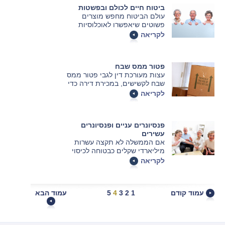
ביטוח חיים לכולם ובפשטות
עולם הביטוח מחפש מוצרים
פשוטים שיאפשרו לאוכלוסיות
גדולות להצטרף לביטוח בפשטות,
לקריאה
בביטחון, שיהיו מכוסים ובלי
בירוקרטיה מיותרת
פטור ממס שבח
עצות מעורכת דין לגבי פטור ממס
שבח לקשישים, במכירת דירה כדי
לרכוש זכות בבית אבות או בדיור
לקריאה
מוגן.
פנסיונרים עניים ופנסיונרים
עשירים
אם הממשלה לא תקצה עשרות
מיליארדי שקלים כבטוחה לכיסוי
גירעונותיה של הפנסיה התקציבית -
לקריאה
הסכנה לקריסתה לא תוסר. כך סבור
חיים ביאור, במאמר בעיתון הארץ,
תחת הכותרת: פנסיונרים עניים
עמוד קודם
1
2
3
4
5
עמוד הבא
ופנסיונרים עשירים.