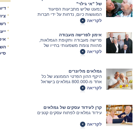
של "אי גילוי"
דיור
כמעט שליש מתביעות הסיעוד
המוגשות כיום, נדחות על ידי חברות
ציו
הביטוח, לרב על רקע של אי גילוי.
לקריאה
רשו
חברת הביטוח בוחנת את הזכאות
של החולה הסיעודי מתוך האינטרס
ייע
אימון לפרישה מעבודה
שלה, אולם מצב סיעודי הוא לא
איכ
פרישה מעבודה ותקופת הגמלאות,
בהכרח מצב חד ערכי ובחינה נוספת
מהוות צומת משמעותי בחייו של
דרך משקפי האינטרסים של המבוטח
השו
האדם המבוגר. דליה נקר, עובדת
הכרחית בחלק גדול מהמקרים,
לקריאה
סיע
סוציאלית בתחום הזקנה, ממליצה
ועשויה לשנות את רוע הגזירה".
על אימון ככלי וכדרך חיים יעילים
במיוחד להתמודדות עם תקופה זו
גמלאים מליונרים
של החיים.
היקף ההון הפרטי הממוצע של כל
אחד מ-800.000 גמלאים בישראל
שעבדו כשכירים או כעצמאים 25-
לקריאה
35 שנים מסתכם כיום ב 5-3 מיליון
שקל
קרן לעידוד עסקים של גמלאים
עידוד גמלאים לפתוח עסקים קטנים
לקריאה