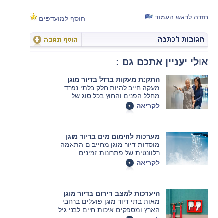
חזרה לראש העמוד
הוסף למועדפים
אולי יעניין אתכם גם :
התקנת מעקות ברזל בדיור מוגן
מעקה חייב להיות חלק בלתי נפרד
מחלל הפנים והחוץ בכל סוג של
מוסד דיור מוגן. במאמר הבא נסביר
לקריאה
איך בוחרים את המעקה המתאים.
מערכות לחימום מים בדיור מוגן
מוסדות דיור מוגן מחייבים התאמה
רלוונטית של פתרונות זמינים
לחימום מים לכל אורך השנה.
לקריאה
במאמר הבא נסביר מה ההבדל בין
המערכות, כיצד בוחרים את הדוד
המתאים ומה נדרש כדי לחבר אותו
היערכות למצב חירום בדיור מוגן
לבניין
מאות בתי דיור מוגן פועלים ברחבי
הארץ ומספקים איכות חיים לבני גיל