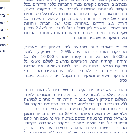
מכתיבים תנאים נוקשים מצד החברות כלפי הדיירים בכל
דיור
הקשור להבטחת התשלום לחברה. על פי המקובל בשוק,
החברות גובות פיקדון בעבור הבטחת התשלום על השירותים
ציו
בשווי של יחידת הדיור המושכרת. כך, למשל, הפיקדון על
רשו
דירת 2.5 חדרים
באחוזת פולג
של חברת אחוזות
רובינשטיין, הוא כמיליון שקל, ויכול להגיע עד לכ-2.4 מיליון
ייע
שקל בעבור יחידת מגורים מפוארת באותה אחוזה. הסכום
כולו מופקד מראש בידי החברה.
איכ
השו
על פי דוגמת חוזה שהגיעה לידי העיתון דה מארקר,
סיע
מהפיקדון מופחתים מדי שנה 2.5% דמי שחיקה, כלומר
כ-5,000 דולר על יחידה קטנה ויותר מ-10,000 דולר על
יחידה יוקרתית יותר. הקשישים נדרשים לשלם מע"מ על
שחיקת הגירעון בתום כל שנה. לשם השוואה, אם הסכום
היה מופקד בבנק, לא רק שלא היו נגרעים ממנו דמי
השחיקה, אלא שהמפקיד היה מקבל ריבית מהבנק בעבור
כספו.
ההנחה היא שמרבית הקשישים שעוברים להתגורר בדיור
המוגן נאלצים למכור לצורך כך את דירת המגורים ולאחר
תשלום הפיקדון הגבוה בעבור יחידת הדיור נותרים למעשה
ללא כל נכסים. כך, כדי למנוע את אובדן הכספים במקרה של
התמוטטות חברת הניהול, נדרשת בטוחה מצד החברה.
אלא שבדיקה מעלה שיותר מ-95% מהדיירים בדיור המוגן
בישראל בחרו בהבטחת כספם בשיטה שאינה מבטיחה להם
עדיפות על פני נושים אחרים במקרה שהחברה תקרוס.
מדובר ברישום הערת אזהרה בטאבו על שם הדייר,
המבטיחה שלא תבוצע כל פעולה בנכס ללא הסכמת בעל