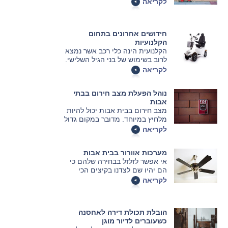
הזהב. אלא שמעבר לשגרת
לקריאה
הפעילויות היום-יומית, על המבנים
הללו להיות ערוכים לשעת חירום, עם
דגש מרכזי על אירועי שריפה. כיצד
חידושים אחרונים בתחום
ניתן להיות ערוכים מבעוד מועד לכל
הקלנועיות
צרה שלא תבוא? על כך בכתבה
הקלנועית הינה כלי רכב אשר נמצא
הבאה.
לרוב בשימוש של בני הגיל השלישי.
היא מקלה את החיים של אוכלוסייה
לקריאה
זו ומאפשרת נסיעה נוחה למרחקים
קצרים. המאמר הבא מציג את
נוהל הפעלת מצב חירום בבתי
החידושים האחרונים בתחום
אבות
הקלנועיות אותם מוטב שתכירו טרם
מצב חירום בבית אבות יכול להיות
רכישת קלנועית חדשה.
מלחיץ במיוחד. מדובר במקום גדול
מאוד שיש בו מאות דיירים כאשר
לקריאה
המצב הפיזי שלהם לא מאפשר להם
להגן על עצמם. מה עושים במצב
מערכות אוורור בבית אבות
כזה?
אי אפשר לזלזל בבחירה שלהם כי
הם יהיו שם לצדנו בקיצים הכי
חמים, וגם בבית אבות צריך לדעת
לקריאה
לבחור אותם נכון. אלו אפשרויות יש
ולמה צריך לשים לב? לאווירה נעימה
ביותר יש כמה דברים שכדאי לדעת.
הובלת תכולת דירה לאחסנה
כשעוברים לדיור מוגן