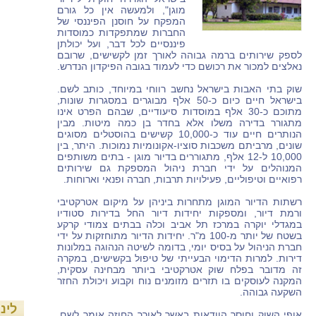
מוגן", ולמעשה אין כל גורם
המפקח על חוסנן הפיננסי של
החברות שמתפקדות כמוסדות
פיננסיים לכל דבר, ועל יכולתן
לספק שירותים ברמה גבוהה לאורך זמן לקשישים, שרובם
נאלצים למכור את רכושם כדי לעמוד בגובה הפיקדון הנדרש.
שוק בתי האבות בישראל נחשב רווחי במיוחד, כותב לשם.
בישראל חיים כיום כ-50 אלף מבוגרים במסגרות שונות,
מתוכם כ-30 אלף במוסדות סיעודיים, שבהם הפרט אינו
מתגורר בדירה משלו אלא בחדר בן כמה מיטות. מבין
הנותרים חיים עוד כ-10,000 קשישים בהוסטלים מסוגים
שונים, מרביתם משכבות סוציו-אקונומיות נמוכות. היתר, בין
10,000 ל-12 אלף, מתגוררים בדיור מוגן - בתים משותפים
המנוהלים על ידי חברת ניהול המספקת גם שירותים
רפואיים וטיפוליים, פעילויות תרבות, חברה ופנאי וארוחות.
רשתות הדיור המוגן מתחרות ביניהן על מיקום אטרקטיבי
ורמת דיור, ומספקות יחידות דיור החל בדירות סטודיו
במגדלי יוקרה במרכז תל אביב וכלה בבתים צמודי קרקע
בשטח של יותר מ-100 מ"ר. יחידות הדיור מתוחזקות על ידי
חברת הניהול על בסיס יומי, בדומה לשיטה הנהוגה במלונות
דירות. למרות הדימוי הבעייתי של טיפול בקשישים, במקרה
זה מדובר בפלח שוק אטרקטיבי ביותר מבחינה עסקית,
המקנה לעוסקים בו תזרים מזומנים נוח וקבוע ויכולת החזר
השקעה גבוהה.
לינ
אופי השוק וחוסר הוודאות באשר לאורך החוזה אומר לשם,