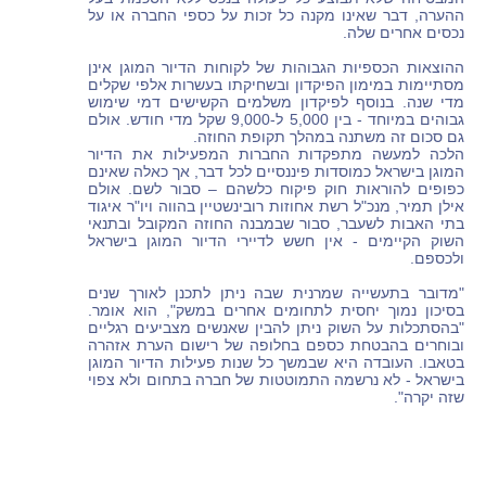
ההערה, דבר שאינו מקנה כל זכות על כספי החברה או על
נכסים אחרים שלה.
ההוצאות הכספיות הגבוהות של לקוחות הדיור המוגן אינן
מסתיימות במימון הפיקדון ובשחיקתו בעשרות אלפי שקלים
מדי שנה. בנוסף לפיקדון משלמים הקשישים דמי שימוש
גבוהים במיוחד - בין 5,000 ל-9,000 שקל מדי חודש. אולם
גם סכום זה משתנה במהלך תקופת החוזה.
הלכה למעשה מתפקדות החברות המפעילות את הדיור
המוגן בישראל כמוסדות פיננסיים לכל דבר, אך כאלה שאינם
כפופים להוראות חוק פיקוח כלשהם – סבור לשם. אולם
אילן תמיר, מנכ"ל רשת אחוזות רובינשטיין בהווה ויו"ר איגוד
בתי האבות לשעבר, סבור שבמבנה החוזה המקובל ובתנאי
השוק הקיימים - אין חשש לדיירי הדיור המוגן בישראל
ולכספם.
"מדובר בתעשייה שמרנית שבה ניתן לתכנן לאורך שנים
בסיכון נמוך יחסית לתחומים אחרים במשק", הוא אומר.
"בהסתכלות על השוק ניתן להבין שאנשים מצביעים רגליים
ובוחרים בהבטחת כספם בחלופה של רישום הערת אזהרה
בטאבו. העובדה היא שבמשך כל שנות פעילות הדיור המוגן
בישראל - לא נרשמה התמוטטות של חברה בתחום ולא צפוי
שזה יקרה".