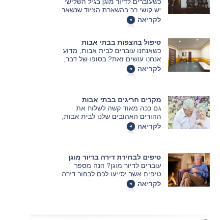
כשעוברים לדיור מוגן בגיל השלישי
יש קושי רב בהשארת הציוד שנשאר
מאחור, חשוב למצוא את הפתרונות
לקריאה
הנכונים למצב העדין. אחסון חלק
מתכולת הדירה זהו רעיון טוב שיכול
טיפול בהצפות בבתי אבות
להיות הפתרון.
כשאנחנו עוברים לבית אבות, מדוע
אנחנו עושים זאת? בסופו של דבר,
עבור רבים מאתנו לא מדובר במעבר
לקריאה
פשוט כל כך – אך בכל זאת המעבר
הזה הוא מתבקש משום שרק כך ניתן
להבטיח את איכות החיים הגבוהה
מקרים חריגים בבתי אבות
ביותר בגיל השלישי.
גם ככה מאוד קשה לשלוח את
ההורים האהובים שלנו לבית אבות,
כך שגילוי מקרים חריגים בהתנהגות
לקריאה
כלפי אותם מבוגרים יכולה להיות
הקש שישבור את גב הגמל ולזרז
אותנו להוציא אותם משם. מקרים
טיפים לבחירת דירה בדיור מוגן
חריגים כאלו תועדו במצלמות
עוברים לדיור מוגן? הנה מספר
אבטחה מספר פעמים והם מגוונים,
טיפים אשר יסייעו לכם לבחור דירה
נוראיים ומדאיגים.
מתאימה, שתענה על צרכי בני הגיל
לקריאה
השלישי בצורה האופטימלית.