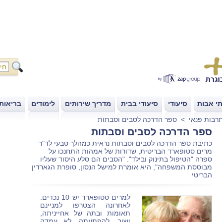
י אבות
סיעודי
סיעודי בבית
מדריך שירותים
לימודים
בריאות
|
|
|
|
|
רבות פנאי
>
ספר הדרכה לסבים וסבתות
ספר הדרכה לסבים וסבתות
כתיבת ספר הדרכה לסבים וסבתות נראית כמהלך טבעי לד"ר
מרים סטופארד הבריטית, שדורות של אמהות התחנכו על
ספרה "הטיפול בתינוק ובילד". "הסבים הם סלע היסוד שעליו
מבוססת המשפחה", היא אומרת למישל הנסון, סופרת הגארדין
הבריטי
למרים סטופארד יש 10 נכדים.
לאחרונה הצטרפו למניינם
תאומות ובתה של אחייניתה,
ושוב, להפתעתה, לא עמדה