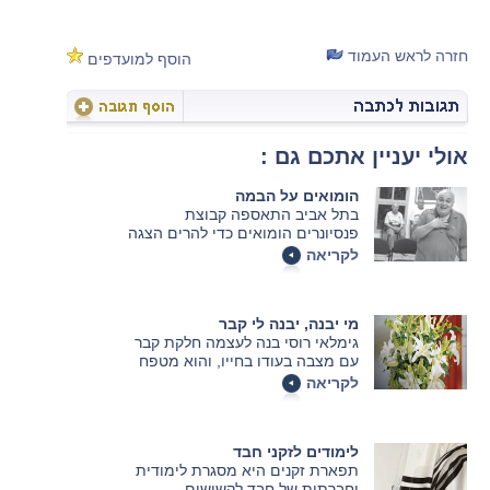
חזרה לראש העמוד
הוסף למועדפים
אולי יעניין אתכם גם :
הומואים על הבמה
בתל אביב התאספה קבוצת
פנסיונרים הומואים כדי להרים הצגה
על חייהם.
לקריאה
מי יבנה, יבנה לי קבר
גימלאי רוסי בנה לעצמה חלקת קבר
עם מצבה בעודו בחייו, והוא מטפח
אותה יומיום, כדי שלא "יגנבו" לו את
לקריאה
הקרקע.
לימודים לזקני חבד
תפארת זקנים היא מסגרת לימודית
וחברתית של חבד לקשישים