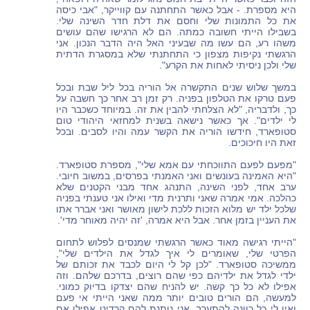
היא מספרת. - אבל כאשר התחתנה עם קווייקר, "אבי כיסה
את כל התמונות שלי וחסם את דלת חדר השינה שלי.
בשבילו הייתי חשובה כמתה. הם לא הרגישו שהם עושים
משהו רע, הם עשו מה שבעיני האל היה הדבר הנכון. אני
הרגשתי נקיפות מצפון כי התחתנתי שלא במסגרת הדתית
שלי ולכן ניסיתי לאחות את הקרע".
במשך שלוש שנים התקשרה אל הוריה בכל ליל שבת ובכל
פעם טרקו את הטלפון בפניה. רק זמן רב אחר כך חשבה על
כך, ולדבריה, "לא הצלחתי להבין את זה. במיוחד כשכבר היו
לי ילדים". אך כאשר נישאה בשנית למחזאי היהודי טום
סטופארד, חידשו הוריה את הקשר עמה והיו לסבים. ובכל
זאת היו חיכוכים.
"מפעם לפעם התווכחתי עם אמא שלי", מספרת סטופארד.
"היא האמינה בעונשים ואני האמנתי בפרסים, במשוב חיובי.
ערב אחד, לפני השינה, התנהג אחד מבני הקטנים שלא
כהלכה. אמי אמרה שאני ותרנית מדי ואילו אני טענתי בפניה
שלכל ילד יש מלוא הזכות ללכת לישון מאושר ואני אברר אתו
את העניין בזמן אחר. אבל היא אמרה, 'זה יהיה מאוחר מדי'.
"הייתי רגישה מאוד כאשר הרגשתי שמנסים לפלוש לתחום
הפרטי שלי, שאומרים לי איך לגדל את הילדים שלי",
ממשיכה סטופארד. "לכן קל לי היום לכבד את זכותם של
ילדי לגדל את ילדיהם כפי שהם רוצים, בדרכם שלהם. וזה
אפילו לא כל כך קשה. יש להניח שהם יצדקו בדיוק כמוני.
למעשה, הם הורים טובים יותר ממה שאני הייתי אי פעם
ואין לי כל כוונה להתערב. אני נותנת להם קרדיט אפילו אם