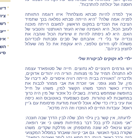
חוסנה ועל יכולתה להתרבות".
דיור
איך למדה להיות סבתא מוצלחת? איזו דוגמה התוותה
ציו
לפניה אמה שלה? "היא הייתה סבתא נפלאה בכך שתמיד
רשו
הציבה את הנכדים במקום הראשון. למענם הייתה מוכנה
לעזוב הכול, היא האמינה שהיא העוזר האותנטי והטבעי של
ייע
האם. היא לא ניסתה להיות זו שיודעת הכול ואהבה את
נכדיה עד בלי די. אהבתם של סבים וסבתות לנכדיהם
איכ
משולה לקו חירום טלפוני, היא עוקפת את כל מה שעלול
השו
לחצוץ ביניהם".
סיע
ילדי לא זקוקים לביקורת שלי
ויש גורמים חיצוניים לא נחוצים. חייה של סטופארד עצמה
לא התנהלו תמיד על מי מנוחות. הוריה היו יהודים אדוקים,
ולדבריה "האווירה בבית הייתה רוויה איסורים. לא דיברו על
מין, על מגע גופני. אני זוכרת את אבי ממהר לכבות את
הרדיו כאשר הוזכר משהו הקשור למין, משהו על חייל
בחופשה שמחפש בחורה. בשבילו כל אזכור של מין היה כרוך
במחשבות לא טהורות. פעם כשנסעתי באוטובוס הוא כיסה
את עיני בידו כדי שלא אוכל לראות מודעת פרסומת עם ג'יין
ראסל. עובדות החיים לא הוזכרו וזה היה מדכא".
לדעתה, אין קשר בין גילוי הלב שלה לבין הדרך שבה חונכה:
"אני מוכנה לדון בכל דבר בפתיחות פשוט כי אני רופאה.
יובש וגינאלי לא שונה מתוספתן או מדלקת שקדים. משהו
שקורה בגוף האנושי. גם אבי קיווה שאבחר במסלול המקצועי
הזה וכבר כאשר הייתי בת חמש נהג לומר שאהיה רופאה",