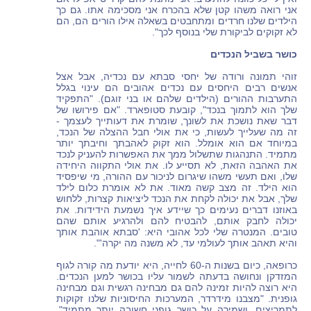
אני רואה משהו קטן שלא בהכרח אני מסכימה אתו. גם כך
הילדים שלנו חרדים ומתחבטים בשאלה אילו הורים הם, הם
לא זקוקים לביקורת שלי בנוסף לכך".
כושר בשביל הנכדים
זוהי תמונה ורודה של יחסי סבתא עם נכדיה, אבל אצל
אנשים רבים היחסים עם נכדים אהובים הם עינוי בגלל
התערבות ההורים (הילדים שלהם או בני זוגם). "התפקיד
שלך הוא לתמוך בנכד", קובעת סטופארד. "אם פירושו של
דבר שאת נושכת את לשונך, שומרת את דעותייך לעצמך -
זה מה שעלייך לעשות, כי את אולי חבל ההצלה של הנכד,
במיוחד אם הוא אומלל. הוא זקוק לאהבתך וחיבתך יותר
מתמיד. התנהגות שתשלול ממך את האפשרות להעניק לנכד
את האהבה הזאת, לא תסייע לו. את אולי התקווה היחידה
שלו, ואם תעשי משהו שיגרום לניכור עם ההורה, מי שיפסיד
הוא הילד. זה מצב קשה מאוד. את לא אומרת כלום לילד
שלך, אבל את יכולה לקחת את הנכד ליציאות קצרות, ללחוש
באוזנו דברים נעימים כך שיידע איך נשמעת הידידות. את
יכולה לחבק אותם, להבטיח להם ולהרגיע אותם שהם
טובים. המנטרה שלי לכל אהובי היא: 'סבתא אוהבת אותך
והיא תאהב אותך לעולמי עד, לא משנה מה יקרה'".
כרופאה, כיום בשנות ה-60 לחייה, היא יודעת מה קורה לגוף
המזדקן ונחושה בדעתה לשמור עליו בכושר למען הנכדים.
היא רוצה להיות זמינה להם גם מבחינה רגשית וגם מבחינה
גופנית. "מצבנו מידרדר, המערכות החיסוניות שלנו זקוקות
לתמריצים, ושמירה על כושר גופני חשובה יותר מתמיד",