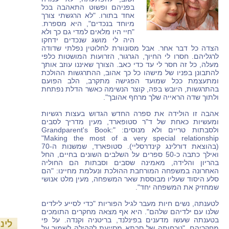
בפניהם ופשוט התאהבה בכל
אחד בתורו. "לא הרגשתי צורך
מיוחד בנכדים", היא מספרת.
"חיי היו מלאים למדי גם כך ולא
היה לי מושג שנכדים ידחקו
הצדה כל דבר אחר. אבל מסונוורת לחלוטין נפלתי שדודה
לרגליהם. חסרו לי החיוך, הגרגור, הזרועות המושטות כלפי
מעלה, כל זה חסר לי עד כדי כאב. הצורך שאיננו עוזב אותך
להתבונן בפניו של מישהו כל כך אהוב, ההתרגשות ההולכת
ומתעצמת ככל שמועד הפגישה מתקרב, הלב הפועם
בהתרגשות, היובש בפה, קוצר הנשימה כאשר הדלת נפתחת
ולתוך שדה הראייה שלך מרחף אהובך".
אהבה זו הולידה את ספרה החדש הגדוש בעצות רגשיות
ומעשיות כאחת של ד"ר סטופארד, מעין מדריך לסבים
ולסבתות טריים ולא מנוסים: "Grandparent's Book:
Making the most of a very special relationship"
(בהוצאת דורלינג קינדרסליי). סטופארד, שמשנות ה-70
ואילך כתבה כ-50 ספרים על השלבים השונים בחיים, החל
בהריון והלידה, מאמינה שסבים וסבתות הם החוליה
האחרונה במשפחה המורחבת ההולכת ונעלמת מחיינו: "הם
סלע היסוד שעליו מבוססת שאר המשפחה, מעין מלט אנושי
שמחזיק את המשפחה יחד".
לטענתה, נשים חיות מעבר לגיל הפוריות "כדי לסייע לילדים
שלנו עם ילדיהם שלהם". היא אף מצאה מחקרים התומכים
בטענתה שעשו מדענים בפינלנד, בריטניה וקנדה. על פי
לינ
מחקריהם, "נוכחותה של סבתא מסייעת לקהילה לשמור על