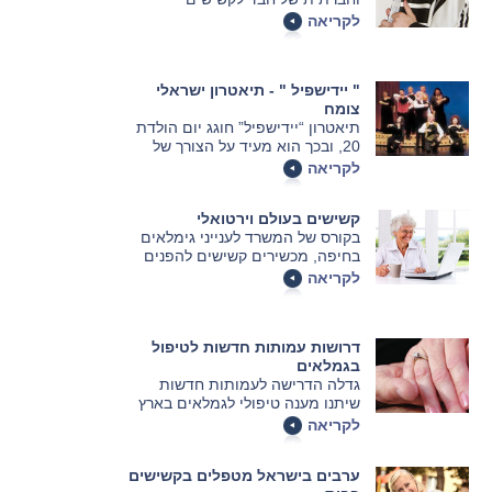
וקשישות, שהוקמה על-פי הוראתו
לקריאה
של הרבי, הגורס כי דווקא בגיל
הזקנה יש לאדם את ישוב הדעת
לעסוק במעיינות הנצח של העם
" יידישפיל " - תיאטרון ישראלי
היהודי.
צומח
תיאטרון “יידישפיל” חוגג יום הולדת
20, ובכך הוא מעיד על הצורך של
מבוגרים, בני דור הביניים והנכדים
לקריאה
בני העשרה והעשרים - להכיר
ולהוקיר את שפת היידיש, שנכחדה
קשישים בעולם וירטואלי
כמעט מן העולם
בקורס של המשרד לענייני גימלאים
בחיפה, מכשירים קשישים להפנים
שעכבר הוא לא רק אורח במזווה,
לקריאה
שהדואר היום לא בא רק באוטו
האדום ושאפשר לפתוח חלון גם
מבלי שייכנס הביתה קור
דרושות עמותות חדשות לטיפול
בגמלאים
גדלה הדרישה לעמותות חדשות
שיתנו מענה טיפולי לגמלאים בארץ
לקריאה
ערבים בישראל מטפלים בקשישים