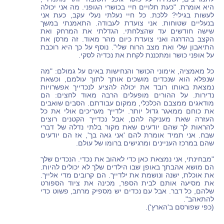
היא אומרת. "כעת תלויים חיי בכושרי הגופני. מה אני יכולה
לעשות בגילי? ללכת. כל חיי נעלתי נעלי עקב, כעת אני
בנעליים שטוחות. אני צועדת לעבודה. התאמנתי במשך
שישה חודשים עד שהצלחתי. הגדלתי את המרחק ואת
הקצב בהדרגה ואני צועדת כיום מהר מאוד. זה מרסן את
התיאבון שלי ואת מצב הרוח שלי". נוסף על כך היא רוכבת
על אופני כושר ומתכננת לקחת את נכדיה לסקי.
כל מאמציה, אימוני הכושר והנחישות באים על גמולם: "מה
שנפלא הוא שנכדים מושכים אותך לתוך עולמם, וכשאת
נמצאת באותו רובד את יכולה להציע לנכדייך אפשרויות
נדירות. על ההורים מופעלים הרבה מאוד לחצים: הם
מודאגים ממצבם הכלכלי, ממקום עבודתם. הסבים שואבים
את כוחם ממאגר גדול יותר. ילדייך מעריכים אולי את כל
העזרה שאת מעניקה להם, אבל נכדייך הקטנים רוצים
להראות לך שהם יודעים שאת מקור בלתי נדלה של דברי
שבח. אני תמיד אומרת להם 'אני גאה בך', אז הם יודעים
שהם במרכז העניינים ומרגישים ברומו של עולם.
"מבחינתי, אני נמצאת כאן כדי לאהוב את נכדי. הנכדים שלך
הם מושא אהבתך באופן שבו הילדים שלך לא יכולים להיות.
את אוכלת, ישנה ונושמת את ילדייך. הם קרובים מדי אלייך.
את מסיעה אותם לבית הספר, מכינה את ציוד הספורט
שלהם, כל דבר. אבל עם נכדים יש מספיק מרחב, פשוט כדי
להתאהב".
(כפי שפורסם ב'הארץ').