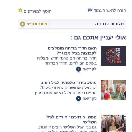
חזרה לראש העמוד
הוסף למועדפים
אולי יעניין אתכם גם :
האם חדרי בריחה מומלצים
לקבוצות בגיל מבוגר?
חדרי בריחה הם טרנד חדש ומצליח
בעולם הבילויים, חדרי הבריחה
מציעים משימה נגד הזמן, האם
לקריאה
תספיקו לצאת מהחדר בפחות
מהזמן שניתן לכם. אנשים רבים
מופע בידור טלפתיה לגיל הזהב
בוחרים לבלות בחדרי בריחה והם
יש כאלה שחושבים שאחרי גיל 70
ללא ספק סחפו אחריהם את כל
החיים נגמרים אבל מי שבאמת מבין
חובבי המשחקים בכל גיל, גם בגיל
עניין ובאמת אוהב לצחוק וליהנות
מבוגר.
לקריאה
מבין שזה בדיוק הגיל שבו החיים
מתחילים להיות מהנים במיוחד.
במאמר זה נציג בפניכם אופציה
נופש ואירועים ייחודיים לגיל
מעניינת ולא שגרתית לבילוי הבא
השלישי
שלכם.
גם בני הגיל השלישי רוצים ליהנות,