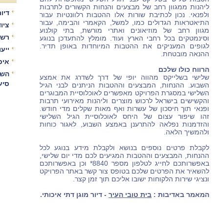
ליהנות ממגוון רחב של מבצעים והנחות הקשורים לתרבות
דיור
ולפנאי. נכון לכתיבת שורות אלו ההטבות רלוונטיות עבור
התיאטראות הגדולים כמו, למשל, הקאמרי והבימה, עבור
ציו
מגוון רחב של מוזיאונים ואתרי מורשת, בתי קולנוע
רשו
וסינמטקים בכל רחבי הארץ ועוד. מומלץ להתעדכן בנוגע
לגופים המעניקים את ההטבות המיוחדות באופן תדיר.
ייע
ההנאה מובטחת.
איכ
הרווח כולו שלכם
השו
שלישי בשלייקס מהווה יופי של דרך לשדרג את אמצע
סיע
השבוע. ההנחות, המבצעים וההטבות הניתנים לבני הגיל
השלישי במסגרת הפרויקט מאפשרים לאוכלוסיית המבוגרים
והקשישים בישראל לרכוש מוצרים וליהנות מאירועי תרבות
ופנאי תוך חיסכון של עשרות ואף מאות שקלים מדי חודש.
זהו שיפור עצום של היחס לאוכלוסיית הגיל השלישי
והזדמנות נפלאה להתרענן באמצע השבוע, לאגור כוחות
ולהמשיך הלאה.
לקבלת פרטים נוספים בנושא ולקבלת מידע בנוגע לכל
ההנחות, המבצעים וההטבות המגיעים לכם מדי יום שלישי,
באפשרותכם לחייג לטלפון מספר
*8840
וכן באפשרותכם
להשאיר את הפרטים שלכם בטופס צור קשר באתר הפרויקט
ונציגי שירות הלקוחות ישובו אליכם תוך זמן קצר.
המאמר באדיבות :
בית טובי העיר
- דיור מוגן דתי איכותי.