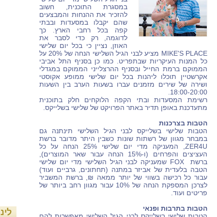
במסגרת התוכנית, חשוב
להזכיר את ההנחות והמבצעים
שהם יקבלו במסעדות ובבתי
קפה בכל רחבי הארץ. כך
לדוגמה, רק כדי לסבר את
האוזן, נציין כי בכל יום שלישי
MIKE'S PLACE
מציע לבני הגיל השלישי הנחה של 20% על
כל המנות העיקריות שבתפריט. כמו כן בסניף התל אביבי
הממוקם ברמת החייל ובסניף ההרצלייני הממוקם במגדלי
אקרשטיין תוכלו ליהנות בכל יום שלישי ממופע אקוסטי
ושירה של שירים מזמנים עברו בשעות הערב בין השעות
18:00-20:00.
רשימת המסעדות ובתי הקפה הלוקחים חלק בתוכנית
מתעדכנת באופן תדיר באתר הפרויקט של שלישי בשלייקס.
הטבות בצרכנות
הטבות שלישי בשלייקס לבני הגיל השלישי תינתנה גם
במבחר מגוון של רשתות שונות כשבין היתר מדובר ברשת
ZER4U
, המעניקה מדי יום שלישי 25% הנחה על כל
העציצים והפרחים (ו-15% הנחה עבור שאר המוצרים),
ברשת
FOX
שמעניקה לבני הגיל השלישי מדי יום שלישי
הטבה בלעדית של אביזר במתנה (תחתונים, גרביים ועוד)
עבור כל רכישה בשווי של יותר ממאה ₪, ברשת המשביר
לצרכן המספקת הנחה של 10% עבור מגוון רחב ביותר של
פריטים ועוד.
הטבות בתרבות ופנאי
לינ
הטבות שלישי בשלייקס לבני הגיל השלישי מאפשרות להם