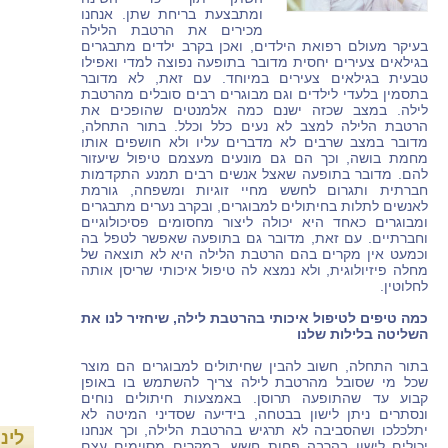
ומתבצעת בריחת שתן. אנחנו
מכירים את הרטבת הלילה
בעיקר מעולם רפואת הילדים, ואכן בקרב ילדים מתבגרים
בגילאים צעירים יחסית מדובר בתופעה נפוצה למדי ואפילו
טבעית בגילאים צעירים במיוחד. עם זאת, לא מדובר
בתסמין בלעדי לילדים וגם מבוגרים רבים סובלים מהרטבת
לילה. במצב שכזה ישנם כמה אלמנטים שהופכים את
הרטבת הלילה למצב לא נעים כלל וכלל. בתור התחלה,
מדובר במצב שרבים לא מדברים עליו ולא חושפים אותו
מחמת בושה, וכך הם גם מונעים מעצמם טיפול שיעזור
להם. מדובר בתופעה שאצל אנשים רבים תמנע התקדמות
חברתית ותגרום לחשש מחיי זוגיות ומשפחה, גורמת
לאנשים לתלות בחיתולים למבוגרים, ובקרב נערים מתבגרים
ומבוגרים כאחד היא יכולה ליצור מחסומים פסיכולוגיים
וחברתיים. עם זאת, מדובר גם בתופעה שאפשר לטפל בה
וכמעט אין מקרים בהם הרטבת הלילה היא לא תוצאה של
מחלה פיזיולוגית, ולא נמצא לה טיפול איכותי שריסן אותה
לחלוטין.
כמה טיפים לטיפול איכותי בהרטבת לילה, שיחזיר לנו את
השליטה בלילות שלנו
בתור התחלה, חשוב להבין שחיתולים למבוגרים הם מוצר
שכל מי שסובל מהרטבת לילה צריך להשתמש בו באופן
קבוע עד שהתופעה תרוסן. באמצעות חיתולים נוחים
ונסתרים ניתן לישון בבטחה, בידיעה שסדיני המיטה לא
יתלכלכו ושהסביבה לא תרגיש בהרטבת הלילה, וכך אנחנו
לינ
יכולים לישון בהרבה פחות חשש. במקרים מסוימים עצם