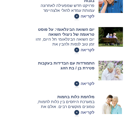
בובות
פרויקט חדש שמפעילה לאחרונה
עמותת עמדא לחולי אלצהיימר
בשלבים מתקדמים של המחלה
לקריאה
יום השואה הבינלאומי: על פוסט
טראומה של ניצולי השואה
יום השואה הבינלאומי חל היום, זהו
זמן טוב לנסות ולהבין את
ההתמודדות של הניצולים עם
לקריאה
החוויה הטראומתית שבשואה
התמודדות עם הבדידות בעקבות
פטירת בן / בת הזוג
לקריאה
מלחמת כלות בחמות
במערכת היחסים בין כלות לחמות,
טמונים מוקשים רבים. אולם את
רובם ניתן לנטרל אם מבינים את
לקריאה
המצבים שיוצרים אותם.