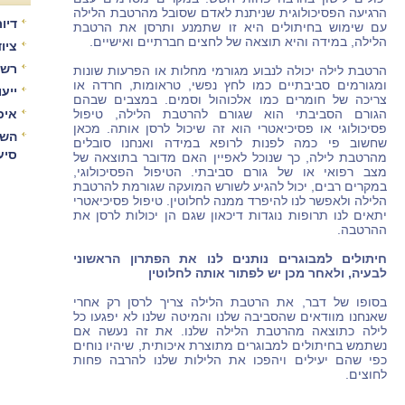
הרגיעה הפסיכולוגית שניתנת לאדם שסובל מהרטבת הלילה
דיור
עם שימוש בחיתולים היא זו שתמנע ותרסן את הרטבת
הלילה, במידה והיא תוצאה של לחצים חברתיים ואישיים.
ציו
רשו
הרטבת לילה יכולה לנבוע מגורמי מחלות או הפרעות שונות
ומגורמים סביבתיים כמו לחץ נפשי, טראומות, חרדה או
ייע
צריכה של חומרים כמו אלכוהול וסמים. במצבים שבהם
הגורם הסביבתי הוא שגורם להרטבת הלילה, טיפול
איכ
פסיכולוגי או פסיכיאטרי הוא זה שיכול לרסן אותה. מכאן
השו
שחשוב פי כמה לפנות לרופא במידה ואנחנו סובלים
סיע
מהרטבת לילה, כך שנוכל לאפיין האם מדובר בתוצאה של
מצב רפואי או של גורם סביבתי. הטיפול הפסיכולוגי,
במקרים רבים, יכול להגיע לשורש המועקה שגורמת להרטבת
הלילה ולאפשר לנו להיפרד ממנה לחלוטין. טיפול פסיכיאטרי
יתאים לנו תרופות נוגדות דיכאון שגם הן יכולות לרסן את
ההרטבה.
חיתולים למבוגרים נותנים לנו את הפתרון הראשוני
לבעיה, ולאחר מכן יש לפתור אותה לחלוטין
בסופו של דבר, את הרטבת הלילה צריך לרסן רק אחרי
שאנחנו מוודאים שהסביבה שלנו והמיטה שלנו לא יפגעו כל
לילה כתוצאה מהרטבת הלילה שלנו. את זה נעשה אם
נשתמש בחיתולים למבוגרים מתוצרת איכותית, שיהיו נוחים
כפי שהם יעילים ויהפכו את הלילות שלנו להרבה פחות
לחוצים.