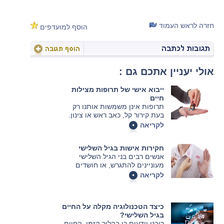
חזרה לראש העמוד
הוסף למועדפים
אולי יעניין אתכם גם :
ייבוא אישי של תרופות מצילות
חיים
תרופות אינן משמשות אותנו רק
בעת קירור קל, כאב ראש או צינון.
לעיתים התרופות הן הדרך היחידה
לקריאה
שלנו להישאר בחיים. אך מה עושים
כשהתרופות הדרושות אינן זמינות
חקירות אישות בגיל השלישי
לרכישה בארץ? כאן שיטת הייבוא
אנשים רבים בני הגיל השלישי
האישי נלחצת לעזרתנו ומאפשרת לנו
מעוניינים להתגרש, או חושדים
להזמין ארצה תרופות מצילות חיים
בהצטרפותה של צלע שלישית
במחירים שפויים ואף זולים יותר.
לקריאה
למערכת היחסים שלהם. במאמר
הבא נפרט כל מה שאתם צריכים
לדעת בטרם ביצוע חקירות אישות
כיצד הטכנולוגיה מקלה על החיים
בגיל השלישי.
בגיל השלישי?
רובנו יודעים כי בהלוך הזמן, החיים