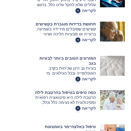
עלולים שלא להקל עלינו כלל, בדגש
על בהגיעו של האדם לגיל השלישי.
לקריאה
תחושת בדידות מוגברת בקשישים
קשישים שסובלים מירידה בשמיעה,
בראייה או מבעיות הליכה ושיווי
משקל מדווחים על תחושת בדידות
לקריאה
מוגברת
המזרונים הטובים ביותר לבעיות
בגב
בעיות גב הינן שכיחות בקרב
האוכלוסייה ובכל הגילאים. מי
שסובל מבעיות אלו, יודע עד כמה
לקריאה
קשה היא השינה בלילות ועוד יותר
מכך, הקימה בבוקר שהופכת להיות
כמה טיפים בטיפול בהרטבת לילה
בלתי נסבלת עם כאבים נוראיים
הרטבת לילה היא סיטואציה רפואית
שאף מורגשים לאורך כל היום.
ופסיכולוגית לא נעימה כלל וכלל,
אבל ברת טיפול
לקריאה
טיפול באלצהיימר באמצעות