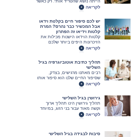
הייתה נושא שהטריד אותי. רק כאשר
הגעתי לגיל הזהב הבנתי שמדובר על
לקריאה
בעיה רצינית, שפוגעת לא רק
בבריאותי אלא גם בסביבה הקרובה
יש לכם סיפור חיים בקלטת וידאו
ובאנשים החשובים לי ביותר.
אבל המכשיר כבר נהרס? המרת
קלטות וידיאו זה הפתרון
קלטות הוידאו הישנות מכילות את
הזיכרונות היפים ביותר שלכם
לקריאה
תהליך כתיבת אוטוביוגרפיה בגיל
השלישי
רבים מאתנו מרגישים, בצדק,
שסיפור החיים שלנו הוא סיפור אותו
ראוי לספר – וראוי להעלות על
לקריאה
הכתב. אנחנו מדברים על כתיבה של
אוטוביוגרפיה, וחשוב לדעת איך
גירושין בגיל השלישי
להתחיל ואיך לבצע תהליך ארוך
תהליך גירושין הינו תהליך ארוך
ומקיף שכזה – כבני ובנות הגיל
וקשה מאוד עבור בני הזוג, במיוחד
השלישי, עם חיים ארוכים ומעניינים.
כאשר מדובר בגירושין בגיל השלישי
לקריאה
לאחר שנים רבות וארוכות של זוגיות.
תהליך הגירושין מצריך עזרה מאנשי
מקצוע רבים כגון: עורכי דין, חוקרים
סיבות לבגידה בגיל השלישי
פרטיים, פסיכולוגים, מגשרים, ועוד.