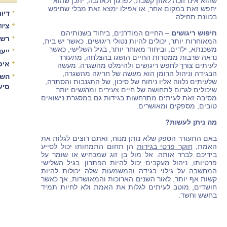
שהוא אינו זוכה לאוזן קשבת, לפרגון ולאהבה, יתכן שהוא
יחפש זאת במקום אחר, או אפילו ימצא זאת מבלי שחיפש
דיור
בכוונת תחילה.
ציו
חיפוש ריגושים
– החיים המודרנים, ביחוד בשנותיהם
רשו
המאוחרות יותר, יכולים להיות נטולי ריגושים. כאשר יש בית,
משכנתא, ילדים, וביחוד מאוחר יותר, בגיל השלישי, כאשר
ייע
נראה שרבות ממטרות החיים הושגו בהצלחה, מתעורר
איכ
לעיתים צורך לחפש ריגושים ולהימלט מהשגרה. מעשה
הבגידה וניהול הרומן הוא מעשה של חריגה מהשגרה,
השו
שלעיתים נלווה אליו ניחוח של סיכון, של התגנבות והסתרה,
סיע
שיכולים לגרום לתחושה של חיים צעירים ומרגשים יותר.
מסיבה זאת לעיתים מתרחשות בגידות גם במסגרת נישואים
טובים, מספקים ומאושרים.
מה ניתן לעשות?
באם התעורר הספק שלא נותן מנוח, ואתם רוצים לגלות את
האמת,
חוקר פרטי בגידות
הן תחום התמחותו יכול לסייע
בידיכם לברר אותה. אל מול בן זוג שמכחיש או שומר על
פרטיותו, ניהול מעקבים יכול להיות הפתרון. בגיל השלישי
המחשבה על גילוי בגידה והמשמעות שלה יכולות להיות
קשות אף יותר, לאור השנים הארוכות והמאושרות, אך כאשר
חושדים, מוטב לעיתים לגלות את האמת ולא לחיות תמיד
בחשש וחשד.