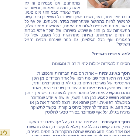
מתחתנים, אנו מבטיחים זה לזו
אהבה, תמיכה ונאמנות, וכאשר יש
חשד שאחד מבני הזוג אינו נאמן,
הדבר יוצר פחד, כאב, משבר אמון וחשד בכל מעשי בן הזוג. קשה
להמשיך לחיות בתחושה שמתרחשת בגידה, ולעיתים, על אף כל
הכאב, אנחנו מעדיפים לגלות את האמת, באמצעות מחקר שלנו,
התעמתות עם בן הזוג או שימוש בשירותיו של חוקר פרטי בגידות
הן תחום התמחותו. בגידות מתרחשות בכל מקום, אצל כל
המגזרים ואף בכל הגילאים, גם במה שאנחנו מכנים "הגיל
השלישי".
למה אנשים בוגדים?
הסיבות לבגידות יכולות להיות רבות ומגוונות:
חסך באינטימיות
– אחת הסיבות הברורות והנפוצות
לבגידה היא חוסר שביעות רצון של אחד הצדדים מן הפן
האינטימי של מערכת היחסים. בגילאים מתקדמים יותר,
יתכן שהחשק המיני איננו זהה עוד בין שני בני הזוג, ואחד
מהם מבקש לפצות על החוסר מחוץ למערכת הנישואין. יתכן
שהוא חושש לפגוע בבן הזוג השני, או שהוא יודע שמדובר
במכשלה רפואית. יתכן שהוא אינו רוצה להטריד את בן או
בת הזוג, או מפחד להיתקל ביחס ביקורתי בקשר לתשוקה
מינית בגילו, על אף שמדובר בצורך טבעי לחלוטין.
חסך בתקשורת
– לעיתים הבגידה, על אף שמדובר באקט
מיני, איננה קשורה בכלל למין אלא לתקשורת, הכלה ורגשות.
אם אחד מבני הזוג מרגיש שחלה התקררות ביחסים ביניהם,
לינ