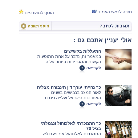
חזרה לראש העמוד
הוסף למועדפים
אולי יעניין אתכם גם :
התעללות בקשישים
במאמר זה, נדבר על אחת התופעות
הקשות והמטרידות ביותר אליהן
אנחנו עדים בחברה הישראלית
לקריאה
בשנים האחרונות – תופעת
ההתעללות בקשישים. נסקור מקרים
בולטים ונבין כיצד נתגונן מפני המצב
כך נהייתי עורך דין תעבורה מצליח
הזה בצורה היעילה ביותר – בפני
לאור המצב בכבישים בשנים
עצמנו או עבור הקרובים שלנו.
האחרונות בישראל ועלייה ניכרת
בתאונות דרכים, הדרישה לעורכי דין
לקריאה
המתמחים בדיני תעבורה הולך
וגובר. המסלול במסגרתו מוכשרים
להיות עורך דין תעבורה הינו קשה
כך התמכרתי לאלכוהול ונגמלתי
וסיזיפי, אך בסופו מובטח מקצוע
בגיל 70
מספק, ערכי בעל חשיבות חברתית
התמכרות לאלכוהול אף פעם לא
וכמובן, שכר הולם.