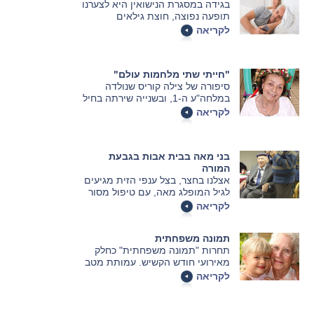
בגידה במסגרת הנישואין היא לצערנו
תופעה נפוצה, חוצת גילאים
ומגזרים. במאמר הבא נסקור את
לקריאה
הסיבות הנפוצות לבגידות בגיל
השלישי.
"חייתי שתי מלחמות עולם"
סיפורה של צילה קוריס שנולדה
במלחה"ע ה-1, ובשנייה שירתה בחיל
הרפואה הבריטי
לקריאה
בני מאה בבית אבות בגבעת
המורה
אצלנו בחצר, בצל ענפי הזית מגיעים
לגיל המופלג מאה, עם טיפול מסור
ומקצועי. שפרה דיירת בת 101
לקריאה
אמרה שכל כך נקי כאן, והיא חיה בגן
עדן, וכשנקי בעין נקי גם בפנים.
תמונה משפחתית
תחרות "תמונה משפחתית" כחלק
מאירועי חודש הקשיש. עמותת מטב
בשיתוף עם אתר walla.
לקריאה