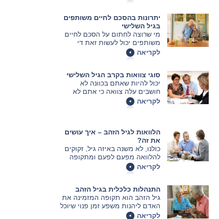
להמשך חייכם. ייפוי כוח יכול להיות
חשוב מאוד בכל מיני תחומים כמו
יתרונות בהסכם לחיים משותפים
למשל ייצוג במס הכנסה או בייצוג
בגיל השלישי
משפטי, אך הוא חשוב עוד יותר לבני
מי שרוצה לחתום על הסכם לחיים
הגיל השלישי. זה הזמן להבין עד
משותפים יכול לעשות זאת די
כמה ייפוי הכוח חשוב.
בקלות, כל מה שהוא צריך זה לפנות
לקריאה
לעורך דין משפחה ולדבר איתו על כל
הסעיפים. התהליך גם ככה נחשב
סוגי צוואות בקרב הגיל השלישי
לפשוט אוד אך הוא עוד יותר פשוט
יכול להיות שאתם בכוונה לא
אם מדובר על בני הגיל השלישי.
חושבים עלה צוואה כי אתם לא
מדוע יש הבדל ביניהם לבין זוגות
מעוניינים לחשוב על נושא כל כך
צעירים ומהם היתרונות?
לקריאה
עצוב, אך אם אתם מתקרבים לגיל
50 כדאי שכבר תתחילו לחשוב על
זה. למעשה גם אם אתם צעירים
הלוואות לגיל הזהב – איך עושים
יותר ויש לכם ילדים ורכוש קרב, כדאי
את זה?
שתתחילו לנסח את הצוואה שלכם.
כולנו, לא משנה באיזה גיל, זקוקים
להלוואה מפעם לפעם ומתקופה
לתקופה, בין אם לקראת הטיול של
לקריאה
אחרי הצבא, לצורך מימון לימודי
התואר, רכישת רכב או לרגל רכישת
התנהלות כלכלית בגיל הזהב
דירה חדשה.
גיל הזהב הוא תקופה המזמינה את
האדם ליהנות משפע זמן פנוי שיוכל
לבלות אותו בחברת מכרים, חברים
לקריאה