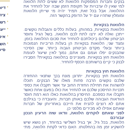
בנקים וחברות המספקות הלוואות לא ששים לתת הלוואה
למי שאין לו ערבויות על תקופת הזמן שבה יוכל להחזיר את
דיור
ההלוואה. אבל בכל זאת, תמיד יהיה מי שייתן הלוואות
ציו
ומומלץ שתהיו עם יד על הדופק בהקשר הזה.
רשו
הלוואות בנקאיות
הלוואות בנקאיות, במהותן, בעלות כללים והגבלות נוקשים.
ייע
ייתכן ואלה לא ירצו לתת לכם הלוואה, בשל הגיל וחוסר
איכ
הביטחון שלהם ביכולתכם להחזיר את סכום ההלוואה בזמן.
ומצד שני, הלוואות בנקאיות הן בעלות הריביות הנמוכות
השו
ביותר ובעלי מקדם הביטחון הגבוה ביותר, שכן הסיכוי
סיע
שהבנקים יפלו ועמם גם אתם, נמוך לאין שיעור לעומת
הלוואות חוץ בנקאיות. מעוניינים בהלוואה בנקאית? הסבירו
לבנק כי קיים ברשותכם הכסף להחזיר.
הלוואות חוץ בנקאיות
הלוואות חוץ בנקאיות, יתרונן מונח בכך שתנאי ההחזרה
שלכם נוקשים הרבה פחות מאלו של הבנקים. תוכלו
להשהות את תחילת החזרת החוב עד אשר תקבלו את כספי
תכניות החיסכון שלכם או להחזיר את כולו בפעם אחת כאשר
תקבלו את כספכם. החיסרון בהלוואות כאלו הוא רמת חוסר
הוודאות הגבוהה שלכם באותן חברות, והעובדה כי בגילכם
אתם לא רוצים להניח את חייכם באחריותן של חברות
שאתם אפילו לא מכירים מלפני כן.
לפני שאתם לוקחים הלוואה, וודאו שזה הרעיון הנכון
עבורכם
הלוואות, בכל גיל, אך בגיל השלישי במיוחד, הן נושא שיש
להשקיע זמן מה בהחלטתו. האם כדאי לקחת הלוואה, מתי