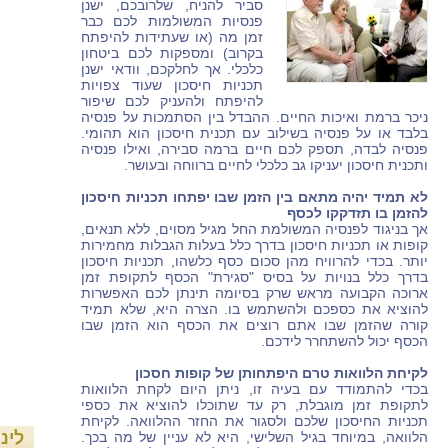
סביר להניח, שלרובכם, ישנן
פנסיות המשולמות לכם כבר
זמן מה (או שעתידות להיפתח
בקרוב) ומספקות לכם ביטחון
כלכלי. אך לחלקכם, וודאי ישנן
תכניות חיסכון שעוד צפויות
להיפתח ולהעניק לכם שיפור
ניכר ברמת ואיכות החיים. ההבדל בין הסתמכות על פנסיה
בלבד או על פנסיה בשילוב עם תכנית חיסכון הוא תהומי.
פנסיה לבדה, תספק לכם חיים ברמה סבירה, ואילו פנסיה
ותכנית חיסכון יעניקו גב כלכלי לחיים ברווחה ובעושר.
לא תמיד יהיה מתאם בין הזמן שבו יפתחו תכניות חיסכון
להזמן בו תזדקקו לכסף
אך בניגוד לפנסיה המשולמת החל מגיל מסוים, ללא תנאים,
קופות או תכניות חיסכון בדרך כלל בעלות הגבלות מחמירות
יותר. בכדי להרוויח מהן סכום כסף כלשהו, תכניות חיסכון
בדרך כלל בנויות על בסיס "סגירת" הכסף לתקופת זמן
ארוכה הקבועה מראש שרק בסיומה תינתן לכם האפשרות
להוציא את כספכם ולהשתמש בו. הצרה היא, שלא תמיד
קורה שהזמן שבו אתם רוצים את הכסף הוא הזמן שבו
הכסף יכול להשתחרר לידכם.
לקיחת הלוואות טרם היפתחותן של קופות חסכון
בכדי להתמודד עם בעיה זו, ניתן היום לקחת הלוואות
לתקופת זמן מוגבלת, רק עד שתוכלו להוציא את כספי
תכניות החיסכון שלכם ולסגור את החזר ההלוואה. לקיחת
לינ
הלוואה, במיוחד בגיל השלישי, היא לא עניין של מה בכך.