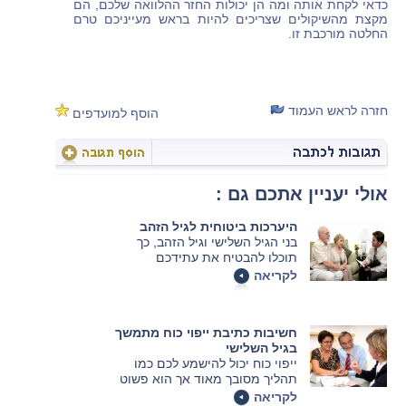
כדאי לקחת אותה ומה הן יכולות החזר ההלוואה שלכם, הם
מקצת מהשיקולים שצריכים להיות בראש מעייניכם טרם
החלטה מורכבת זו.
חזרה לראש העמוד
הוסף למועדפים
אולי יעניין אתכם גם :
היערכות ביטוחית לגיל הזהב
בני הגיל השלישי וגיל הזהב, כך
תוכלו להבטיח את עתידכם
הבריאותי, הרפואי והסיעודי באופן
לקריאה
נבון ומושכל באמצעות הערכות
מקדימה ותכנית ביטוחית כוללת
המשלבת מספר פוליסות ביטוח –
חשיבות כתיבת ייפוי כוח מתמשך
וגם לצעירים יותר, כך תתכנו העתיד
בגיל השלישי
הרחוק בצורה אחראית ונכונה.
ייפוי כוח יכול להישמע לכם כמו
תהליך מסובך מאוד אך הוא פשוט
מאוד, בעיקר נוכח החשיבות שלו
לקריאה