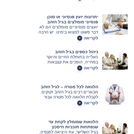
ובני משפחה, בעיסוק בתחביבים
ישנים ואף בהיכרות עם עיסוקים ועם
תחומי עניין חדשים. למצב הפיננסי
יתרונות יועץ פנסיוני או סוכן
יש השפעה ישירה על איכות החיים
פנסיוני מומלצים בגיל הזהב
בגיל הזהב, ולכן כדאי להכין את
יועצים פנסיוניים מומלצים הם לא
עצמכם מראש לימי הפנסיה.
דבר פשוט למצוא בימינו. יש הרבה
אנשי מקצוע שמספקים ייעוץ פנסיוני
לקריאה
לא מקצועי, ולכן חשוב לדעת עם מי
ליצור קשר ועל מי לסמוך.
ניהול כספים בגיל הזהב
העלייה בתוחלת החיים והיוקר
במחייה, הופכים את קצבאות
הפנסיה ללא רלוונטיות, מכיוון שלא
לקריאה
בטוח שהם יספיקו על מנת שנוכל
לחיות בכבוד כאשר נצא לפרישה
מהעבודה.
הלוואה לכל מטרה – לגיל הזהב
מבוגרים רבים בגיל הזהב זקוקים
לקבלת הלוואה לכל מטרה עבור
מספר מטרות כמו למשל תרופות
לקריאה
יקרות, דיור מוגן, מטפלים אישיים,
בתי אבות ואפילו חופשות ארוכות
טווח. הבנקים וחברות האשראי החוץ
הלוואות שמומלץ לקחת עד
בנקאיות, מעניקים לגיל הזהב מספר
שנפתחות תוכניות חיסכון
הטבות להלוואות במיוחד עבור אותן
בגיל השלישי, עת היציאה לפנסיה,
מטרות שהוצגו קודם.