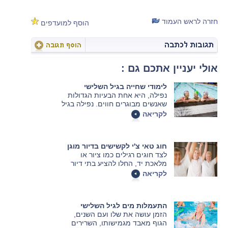
חזרה לראש העמוד
הוסף למועדפים
אולי יעניין אתכם גם :
לימודי שחייה בגיל השלישי
נפילה, היא אחת הבעיות הגדולות
שאנשים מבוגרים חווים. נפילה בגיל
מבוגר יכולה להשפיע על פגיעות
לקריאה
נוספות ומסוכנות. חוקרים סבורים
שפעילות גופנית קבועה עשויה
לצמצם את הסיכון של מבוגרים
חוג טאי צ'י לקשישים בדיור מוגן
ליפול ולהיפגע.
לצד חוגים רגילים כמו ציור או
מלאכת יד, החלו להציע בתי דיור
מוגן גם חוגים נוספים שמתאימים
לקריאה
לקשישים. אחד החוגים הללו נקרא
חוג טאי צ'י. בשורות הבאות נבין מה
זה אומר, למי זה מתאים ומהן
התעמלות מים לגיל השלישי
התועלות.
הזמן עושה את שלו ועם השנים,
הגוף מאבד מגמישותו, השרירים