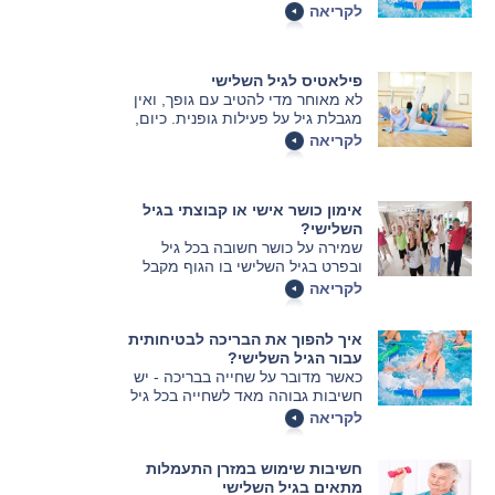
כואבים יותר ותוך פרק זמן קצר יותר.
לקריאה
מנגד, יש חשיבות רבה להתעמלות
בגיל מבוגר על מנת לשמור על טווח
תנועה רחב, כושר ואיזון.
פילאטיס לגיל השלישי
לא מאוחר מדי להטיב עם גופך, ואין
מגבלת גיל על פעילות גופנית. כיום,
קוראת הרפואה לאוכלוסיית הגיל
לקריאה
השלישי לעסוק בפעילות גופנית
מתונה ומציגה את שיטת הפילאטיס
כאידיאלית עבור המבוגרים.
אימון כושר אישי או קבוצתי בגיל
השלישי?
שמירה על כושר חשובה בכל גיל
ובפרט בגיל השלישי בו הגוף מקבל
צורה אחרת ועל מנת לשמור עליו לא
לקריאה
רק אכילה חשובה אלא גם כושר גופני
אך חשוב מאוד בשל הגיל לעשות
איך להפוך את הבריכה לבטיחותית
זאת ללא פגיעה במערכות אחרות
עבור הגיל השלישי?
בגוף.
כאשר מדובר על שחייה בבריכה - יש
חשיבות גבוהה מאד לשחייה בכל גיל
ובפרט בגיל השלישי ואנשים
לקריאה
מבוגרים רבים אכן ממשיכים
בפעולה זו ולא זונחים אותה.
חשיבות שימוש במזרן התעמלות
מתאים בגיל השלישי