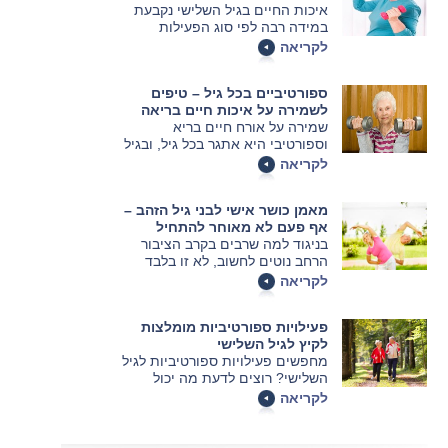
איכות החיים בגיל השלישי נקבעת
במידה רבה לפי סוג הפעילות
הגופנית שמבוצעת על ידי גברים
לקריאה
ונשים. את הפעילות כדאי לערוך על
מזרון מתאים כדי למנוע נזקים,
ספורטיביים בכל גיל – טיפים
לשמור על סרגל מאמצים ולהבטיח
לשמירה על איכות חיים בריאה
ביצועים גבוהים
שמירה על אורח חיים בריא
וספורטיבי היא אתגר בכל גיל, ובגיל
הזהב על אחת כמה וכמה. עם זאת,
לקריאה
לא רק שלא מדובר במשימה בלתי
אפשרית – מדובר במשימה אפשרית
מאמן כושר אישי לבני גיל הזהב –
וחשובה.
אף פעם לא מאוחר להתחיל
בניגוד למה שרבים בקרב הציבור
הרחב נוטים לחשוב, לא זו בלבד
שגיל הזהב אינו מהווה תירוץ להזניח
לקריאה
את הכושר הגופני, אלא שהכניסה
לגיל הזהב מהווה סיבה טובה מספיק
פעילויות ספורטיביות מומלצות
להתחיל לעסוק בכושר גופני, גם אם
לקיץ לגיל השלישי
לפני כן המתאמן מעולם לא התנסה
מחפשים פעילויות ספורטיביות לגיל
בתחום.
השלישי? רוצים לדעת מה יכול
להתאים להם ולפי מה כדאי
לקריאה
להחליט? כנסו לכתבה ותוכלו לראות
עם מי מומלץ להתייעץ כדי
שהבחירה תהיה נכונה