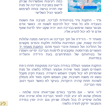
כמה רעיונות ואפשרויות שניתן
ליישם בסביבת הבריכה על מנת
שזו תהיה נגישה ונוחה לשימוש
לאנשי הגיל השלישי:
גדר - התקנת גדר בטיחותית לבריכה, מציבה את השטח
כעובדה ולא כל אחד יכול להיכנס לשטח זה. כאשר אדם
מבוגר עושה שימוש בבריכה הוא יהיה שקט יותר לדעת שאף
אדם זר לא יכול להגיע אליו.
מאחזי יד - הירידה אל תוך הבריכה או היציאה ממנה עלולות
להיות קשות, שכן המדרגות עלולות חלקות והמים מקשים
על ההליכה ועל הוצאת איברי הגוף מהם.
התקנת מאחזי יד
העשויים מנירוסטה ומקובעים לדפנות הבריכה יסייעו וישמרו
על בטיחותם של המתרחצים בעת הירידה והעלייה
במדרגות.
התקנת אמצעי הצללה במידה והבריכה ממוקמת תחת כיפת
השמיים חשוב מאד שיהיה אמצעי הצללה כלשהו על מנת
שהמרחץ לא יבול מקרני השמש הישירה. בעונת הקיץ מקבל
נושא זה משנה חשיבות, שכן השמש חזקה מאד ולא מומלץ
לשהות תחת קרניה היוקדות, בעיקר לא כאשר הגוף רטוב
ממי הבריכה.
ליווי אישי - אם מדובר באדם שבריאותו אינה שלמה -
מומלץ שהוא לא יגיע לבדו לאזור הבריכה אלא שיהיה אתו
מלווה שיסייע לו בכל פעולה שניתן וגם יהיה זמין במידה
לינ
והמבוגר יזדקק לעזרה כלשהי.