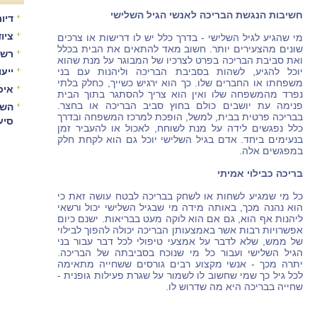
חשיבות הנגשת הבריכה לאנשי הגיל השלישי
דיור
ציו
מי שהגיע לגיל השלישי - בדרך כלל יש לו דרישות או צרכים
שונים מהצעירים יותר. חשוב מאד להתאים את הבית בכלל
רשו
ואת סביבת הבריכה בפרט לצרכיו של המבוגר על מנת שהוא
יוכל להגיע, לשהות בסביבת הבריכה וליהנות עם בני
ייע
משפחתו או החברים שלו. כך הוא ירגיש כשייך, כחלק בלתי
איכ
נפרד מהמשפחה שלו ואין הוא צריך להסתגר בתוך הבית
פנימה עת יושבים כולם בחוץ סביב הבריכה או בחצר.
השו
בבריכה פרטית בבית, למשל, הופכת למרכז המשפחה ובדרך
סיע
כלל נפגשים לידה על מנת לשוחח, לאכול או להעביר זמן
בנעימים ביחד. אדם בגיל השלישי יוכל גם הוא לקחת חלק
במפגשים אלה.
בריכה כבילוי אמיתי
כל מי שמגיע לשחות או לשחק בבריכה לבטח עושה זאת כי
הוא נהנה מכך, באותה מידה מי שבגיל השלישי יכול ורשאי
ליהנות אף הוא, גם אם הוא לוקה מעט בבריאות. ישנם כיום
אפשרויות רבות אשר באמצעותן הבריכה יכולה להפוך לבילוי
של ממש, שלא לדבר על אמצעי טיפולי לכל דבר עבור בני
הגיל השלישי ועבור כל מי שנוכח בסביבתה של הבריכה.
יתרה מכך - אנשי מקצוע רבים גורסים ששחייה מתאימה
לכל גיל כך שמי שחשוב לו לשמור על שגרת פעילות גופנית -
שחייה בבריכה היא מה שדרוש לו.