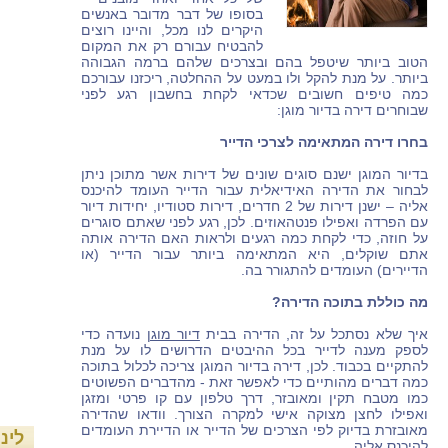
בסופו של דבר מדובר באנשים
היקרים לנו מכל, והיינו רוצים
להבטיח עבורם רק את המקום
הטוב ביותר שיטפל בהם ובצרכים שלהם ברמה הגבוהה
ביותר. על מנת להקל ולו במעט על ההחלטה, ריכזנו עבורכם
כמה טיפים חשובים שכדאי לקחת בחשבון רגע לפני
שבוחרים דירה בדיור מוגן:
בחרו דירה המתאימה לצרכי הדייר
בדיור המוגן ישנם סוגים שונים של דירות אשר מתוכן ניתן
לבחור את הדירה האידיאלית עבור הדייר העומד להיכנס
אליה – ישנן דירות של 2 חדרים, דירות סטודיו, יחידות דיור
עם הפרדה ואפילו פנטהאוזים. לכן, רגע לפני שאתם סוגרים
על חוזה, כדי לקחת כמה רגעים ולראות האם הדירה אותה
אתם שוקלים, היא המתאימה ביותר עבור הדייר (או
הדיירים) העומדים להתגורר בה.
מה כוללת בתוכה הדירה?
איך שלא נסתכל על זה, הדירה בבית
דיור מוגן
נועדה כדי
לספק מענה לדייר בכל ההיבטים הדרושים לו על מנת
להתקיים בכבוד. לכן, דירה בדיור המוגן צריכה לכלול בתוכה
כמה דברים מהותיים כדי לאפשר זאת - מהדברים הפשוטים
כמו מטבח תקין ומאובזר, דרך טלפון עם קו פרטי ומזגן
ואפילו לחצן מצוקה אישי למקרה הצורך. וודאו שהדירה
מאובזרת בדיוק לפי הצרכים של הדייר או הדיירת העומדים
לינ
להיכנס אליה.