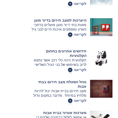
לחימום מים לכל אורך השנה.
לקריאה
במאמר הבא נסביר מה ההבדל בין
המערכות, כיצד בוחרים את הדוד
המתאים ומה נדרש כדי לחבר אותו
היערכות למצב חירום בדיור מוגן
לבניין
מאות בתי דיור מוגן פועלים ברחבי
הארץ ומספקים איכות חיים לבני גיל
הזהב. אלא שמעבר לשגרת
לקריאה
הפעילויות היום-יומית, על המבנים
הללו להיות ערוכים לשעת חירום, עם
דגש מרכזי על אירועי שריפה. כיצד
חידושים אחרונים בתחום
ניתן להיות ערוכים מבעוד מועד לכל
הקלנועיות
צרה שלא תבוא? על כך בכתבה
הקלנועית הינה כלי רכב אשר נמצא
הבאה.
לרוב בשימוש של בני הגיל השלישי.
היא מקלה את החיים של אוכלוסייה
לקריאה
זו ומאפשרת נסיעה נוחה למרחקים
קצרים. המאמר הבא מציג את
נוהל הפעלת מצב חירום בבתי
החידושים האחרונים בתחום
אבות
הקלנועיות אותם מוטב שתכירו טרם
מצב חירום בבית אבות יכול להיות
רכישת קלנועית חדשה.
מלחיץ במיוחד. מדובר במקום גדול
מאוד שיש בו מאות דיירים כאשר
לקריאה
המצב הפיזי שלהם לא מאפשר להם
להגן על עצמם. מה עושים במצב
מערכות אוורור בבית אבות
כזה?
אי אפשר לזלזל בבחירה שלהם כי