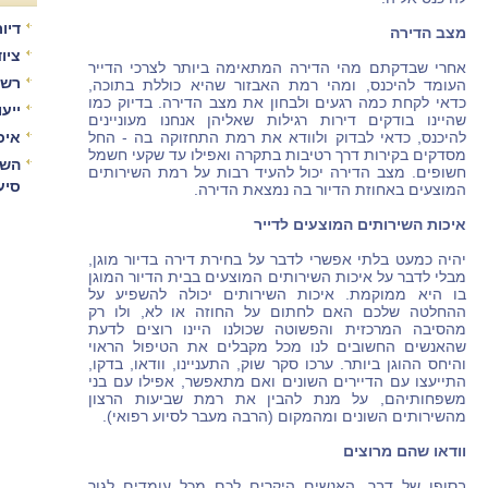
דיור
מצב הדירה
ציו
אחרי שבדקתם מהי הדירה המתאימה ביותר לצרכי הדייר
רשו
העומד להיכנס, ומהי רמת האבזור שהיא כוללת בתוכה,
כדאי לקחת כמה רגעים ולבחון את מצב הדירה. בדיוק כמו
ייע
שהיינו בודקים דירות רגילות שאליהן אנחנו מעוניינים
להיכנס, כדאי לבדוק ולוודא את רמת התחזוקה בה - החל
איכ
מסדקים בקירות דרך רטיבות בתקרה ואפילו עד שקעי חשמל
השו
חשופים. מצב הדירה יכול להעיד רבות על רמת השירותים
סיע
המוצעים באחוזת הדיור בה נמצאת הדירה.
איכות השירותים המוצעים לדייר
יהיה כמעט בלתי אפשרי לדבר על בחירת דירה בדיור מוגן,
מבלי לדבר על איכות השירותים המוצעים בבית הדיור המוגן
בו היא ממוקמת. איכות השירותים יכולה להשפיע על
ההחלטה שלכם האם לחתום על החוזה או לא, ולו רק
מהסיבה המרכזית והפשוטה שכולנו היינו רוצים לדעת
שהאנשים החשובים לנו מכל מקבלים את הטיפול הראוי
והיחס ההוגן ביותר. ערכו סקר שוק, התעניינו, וודאו, בדקו,
התייעצו עם הדיירים השונים ואם מתאפשר, אפילו עם בני
משפחותיהם, על מנת להבין את רמת שביעות הרצון
מהשירותים השונים ומהמקום (הרבה מעבר לסיוע רפואי).
וודאו שהם מרוצים
בסופו של דבר, האנשים היקרים לכם מכל עומדים לגור