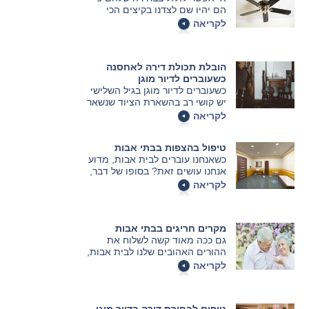
הם יהיו שם לצדנו בקיצים הכי
חמים, וגם בבית אבות צריך לדעת
לקריאה
לבחור אותם נכון. אלו אפשרויות יש
ולמה צריך לשים לב? לאווירה נעימה
ביותר יש כמה דברים שכדאי לדעת.
הובלת תכולת דירה לאחסנה
כשעוברים לדיור מוגן
כשעוברים לדיור מוגן בגיל השלישי
יש קושי רב בהשארת הציוד שנשאר
מאחור, חשוב למצוא את הפתרונות
לקריאה
הנכונים למצב העדין. אחסון חלק
מתכולת הדירה זהו רעיון טוב שיכול
טיפול בהצפות בבתי אבות
להיות הפתרון.
כשאנחנו עוברים לבית אבות, מדוע
אנחנו עושים זאת? בסופו של דבר,
עבור רבים מאתנו לא מדובר במעבר
לקריאה
פשוט כל כך – אך בכל זאת המעבר
הזה הוא מתבקש משום שרק כך ניתן
להבטיח את איכות החיים הגבוהה
מקרים חריגים בבתי אבות
ביותר בגיל השלישי.
גם ככה מאוד קשה לשלוח את
ההורים האהובים שלנו לבית אבות,
כך שגילוי מקרים חריגים בהתנהגות
לקריאה
כלפי אותם מבוגרים יכולה להיות
הקש שישבור את גב הגמל ולזרז
אותנו להוציא אותם משם. מקרים