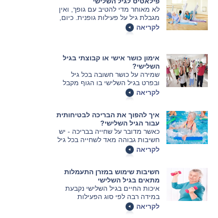
פילאטיס לגיל השלישי
לא מאוחר מדי להטיב עם גופך, ואין
מגבלת גיל על פעילות גופנית. כיום,
קוראת הרפואה לאוכלוסיית הגיל
לקריאה
השלישי לעסוק בפעילות גופנית
מתונה ומציגה את שיטת הפילאטיס
כאידיאלית עבור המבוגרים.
אימון כושר אישי או קבוצתי בגיל
השלישי?
שמירה על כושר חשובה בכל גיל
ובפרט בגיל השלישי בו הגוף מקבל
צורה אחרת ועל מנת לשמור עליו לא
לקריאה
רק אכילה חשובה אלא גם כושר גופני
אך חשוב מאוד בשל הגיל לעשות
איך להפוך את הבריכה לבטיחותית
זאת ללא פגיעה במערכות אחרות
עבור הגיל השלישי?
בגוף.
כאשר מדובר על שחייה בבריכה - יש
חשיבות גבוהה מאד לשחייה בכל גיל
ובפרט בגיל השלישי ואנשים
לקריאה
מבוגרים רבים אכן ממשיכים
בפעולה זו ולא זונחים אותה.
חשיבות שימוש במזרן התעמלות
מתאים בגיל השלישי
איכות החיים בגיל השלישי נקבעת
במידה רבה לפי סוג הפעילות
הגופנית שמבוצעת על ידי גברים
לקריאה
ונשים. את הפעילות כדאי לערוך על