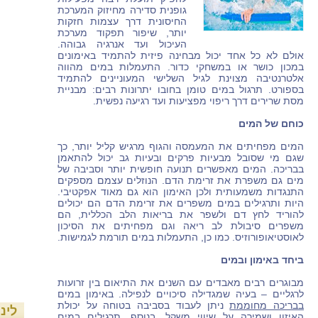
גופנית סדירה מחיזוק המערכת
החיסונית דרך עצמות חזקות
יותר, שיפור תפקוד מערכת
העיכול ועד אנרגיה גבוהה.
אולם לא כל אחד יכול מבחינה פיזית להתמיד באימונים
במכון כושר או במשחקי כדור. התעמלות במים מהווה
אלטרנטיבה מצוינת לגיל השלישי המעוניינים להתמיד
בספורט. תרגול במים טומן בחובו יתרונות רבים: מבניית
מסת שרירים דרך ריפוי מפציעות ועד רגיעה נפשית.
כוחם של המים
המים מפחיתים את המעמסה והגוף מרגיש קליל יותר, כך
שגם מי שסובל מבעיות פרקים ובעיות גב יכול להתאמן
בבריכה. המים מאפשרים תנועה חופשית יותר וסביבה של
מים גם משפרת את זרימת הדם. הנוזלים עצמם מספקים
התנגדות משמעותית ולכן האימון הוא גם מאוד אפקטיבי.
היות ותרגילים במים משפרים את זרימת הדם הם יכולים
להוריד לחץ דם ולשפר את בריאות הלב הכללית, הם
משפרים סיבולת לב ריאה וגם מפחיתים את הסיכון
לאוסטיאופורוזיס. כמו כן, התעמלות במים תורמת לגמישות.
ביחד באימון ובמים
מבוגרים רבים מאבדים עם השנים את התיאום בין זרועות
לרגליים – בעיה שמגדילה סיכויים לנפילה. באימון במים
בבריכה מחוממת
ניתן לעבוד בסביבה בטוחה על יכולת
לינ
האיזון ושמירה על שיווי משקל. בנוסף, תרגילים במים