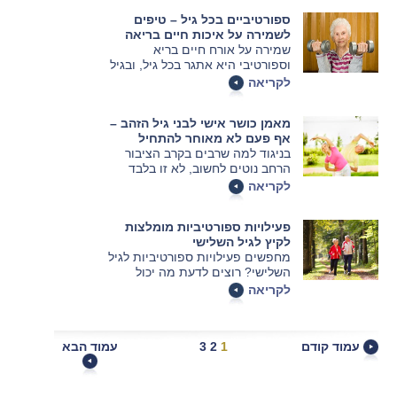
מזרון מתאים כדי למנוע נזקים,
ספורטיביים בכל גיל – טיפים
לשמור על סרגל מאמצים ולהבטיח
לשמירה על איכות חיים בריאה
ביצועים גבוהים
שמירה על אורח חיים בריא
וספורטיבי היא אתגר בכל גיל, ובגיל
הזהב על אחת כמה וכמה. עם זאת,
לקריאה
לא רק שלא מדובר במשימה בלתי
אפשרית – מדובר במשימה אפשרית
מאמן כושר אישי לבני גיל הזהב –
וחשובה.
אף פעם לא מאוחר להתחיל
בניגוד למה שרבים בקרב הציבור
הרחב נוטים לחשוב, לא זו בלבד
שגיל הזהב אינו מהווה תירוץ להזניח
לקריאה
את הכושר הגופני, אלא שהכניסה
לגיל הזהב מהווה סיבה טובה מספיק
פעילויות ספורטיביות מומלצות
להתחיל לעסוק בכושר גופני, גם אם
לקיץ לגיל השלישי
לפני כן המתאמן מעולם לא התנסה
מחפשים פעילויות ספורטיביות לגיל
בתחום.
השלישי? רוצים לדעת מה יכול
להתאים להם ולפי מה כדאי
לקריאה
להחליט? כנסו לכתבה ותוכלו לראות
עם מי מומלץ להתייעץ כדי
שהבחירה תהיה נכונה
עמוד קודם
1
2
3
עמוד הבא