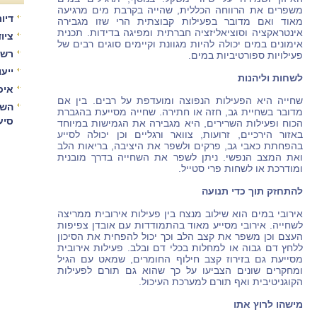
משפרים את הרווחה הכללית, שהייה בקרבת מים מרגיעה
דיור
מאוד ואם מדובר בפעילות קבוצתית הרי שזו מגבירה
אינטראקציה וסוציאליזציה חברתית ומפיגה בדידות. תכנית
ציו
אימונים במים יכולה להיות מגוונת וקיימים סוגים רבים של
רשו
פעילויות ספורטיביות במים.
ייע
לשחות וליהנות
איכ
שחייה היא הפעילות הנפוצה ומועדפת על רבים. בין אם
השו
מדובר בשחיית גב, חזה או חתירה. שחייה מסייעת בהגברת
סיע
הכוח ופעילות השרירים, היא מגבירה את הגמישות במיוחד
באזור הירכיים, זרועות, צוואר ורגליים וכן יכולה לסייע
בהפחתת כאבי גב, פרקים ולשפר את היציבה, בריאות הלב
ואת המצב הנפשי. ניתן לשפר את השחייה בדרך מובנית
ומודרכת או לשחות פרי סטייל.
להתחזק תוך כדי תנועה
אירובי במים הוא שילוב מנצח בין פעילות אירובית ממריצה
לשחייה. אירובי מסייע מאוד בהתמודדות עם אובדן צפיפות
העצם וכן משפר את קצב הלב וכך יכול להפחית את הסיכון
ללחץ דם גבוה או למחלות בכלי דם ובלב. פעילות אירובית
מסייעת גם בזירוז קצב חילוף החומרים, שמאט עם הגיל
ומחקרים שונים הצביעו על כך שהוא גם תורם לפעילות
הקוגניטיבית ואף תורם למערכת העיכול.
מישהו לרוץ אתו