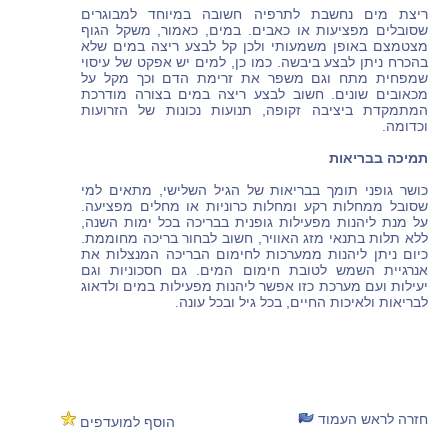
ריצת מים נחשבת לתרפיה חשובה במיוחד למבוגרים
שסובלים מפציעות או כאבים. במים, כאמור, משקל הגוף
מצטמצם באופן משמעותי ולכן קל לבצע ריצה במים שלא
בהכרח ניתן לבצע ביבשה. כמו כן, למים יש אפקט של עיסוי
שמפחית מתח וגם משפר את זרימת הדם וכך מקל על
מכאובים שונים. חשוב לבצע ריצה במים בצורה מודרכת
המתמקדת ביציבה זקופה, תנועות נכונות של הזרועות
וכדומה.
תמיכה בבריאות
כושר גופני תומך בבריאות של הגיל השלישי, מתאים למי
שסובל ממחלות רקע ומחלות כרוניות או מחלים מפציעה.
על מנת ליהנות מפעילות גופנית בבריכה בכל ימות השנה,
ללא תלות בתנאי מזג האוויר, חשוב לבחור בריכה מחוממת.
כיום ניתן ליהנות ממערכות לחימום הבריכה המנצלות את
אנרגיית השמש לטובת חימום המים. גם חסכוניות וגם
יעילות ועם מערכת כזו אפשר ליהנות מפעילות במים ולדאוג
לבריאות ולאיכות החיים, בכל גיל ובכל עונה.
חזרה לראש העמוד
הוסף למועדפים