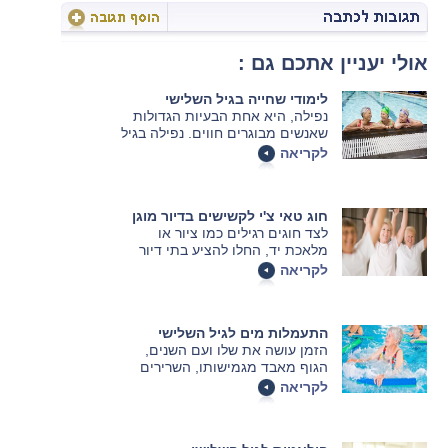
אולי יעניין אתכם גם :
לימודי שחייה בגיל השלישי
נפילה, היא אחת הבעיות הגדולות
שאנשים מבוגרים חווים. נפילה בגיל
מבוגר יכולה להשפיע על פגיעות
לקריאה
נוספות ומסוכנות. חוקרים סבורים
שפעילות גופנית קבועה עשויה
לצמצם את הסיכון של מבוגרים
חוג טאי צ'י לקשישים בדיור מוגן
ליפול ולהיפגע.
לצד חוגים רגילים כמו ציור או
מלאכת יד, החלו להציע בתי דיור
מוגן גם חוגים נוספים שמתאימים
לקריאה
לקשישים. אחד החוגים הללו נקרא
חוג טאי צ'י. בשורות הבאות נבין מה
זה אומר, למי זה מתאים ומהן
התעמלות מים לגיל השלישי
התועלות.
הזמן עושה את שלו ועם השנים,
הגוף מאבד מגמישותו, השרירים
כואבים יותר ותוך פרק זמן קצר יותר.
לקריאה
מנגד, יש חשיבות רבה להתעמלות
בגיל מבוגר על מנת לשמור על טווח
תנועה רחב, כושר ואיזון.