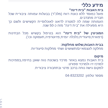
מידע כללי
בית האבות "בית דינה"
פועל כמוסד ללא כוונת רווח (מלכ"ר) בבעלות עמותה ציבורית שכל
חבריה מתנדבים.
העמותה שמה לה למטרה לדאוג לאוכלוסיית הקשישים ולשם כך
היא מפעילה את "בית דינה" מזה כ-50 שנה.
המוניטין של "בית דינה"
הוא בטיפול בקשיש מכל הבחינות
(רפואית,סיעודית,כלכלה יומית,פזיוטרפיה,תעסוקה וכו').
בבית האבות,שלוש מחלקות:
מחלקה לעצמאיים/תשושים ושתי מחלקות סיעודיות.
מיקום
בית האבות נמצא באזור מרכזי בשכונת נווה שאנן בחיפה,בסמיכות
למרכז זיו ולמרכזי ספורט.
למקום גישה נוחה ברכב פרטי ובתחבורה ציבורית.
מספר טלפון:
04-8323202
* ב
לאת
יתכ
הפר