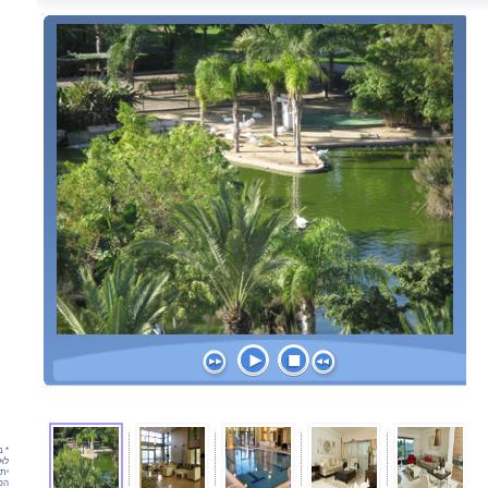
* ב
לאת
יתכ
הפר