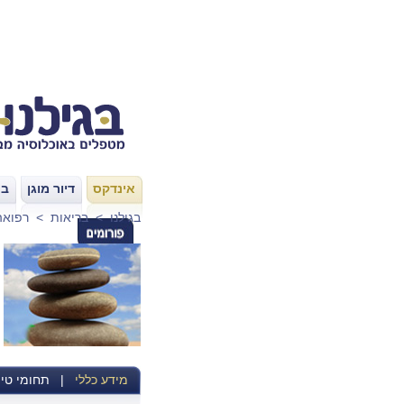
אינדקס
דיור מוגן
בת
|
|
בגילנו
>
בריאות
>
רפואה
מידע כללי
|
תחומי טיפ