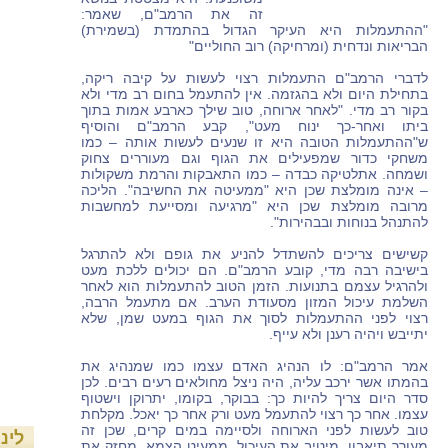
זה את הרמב"ם, שאמר:
"ההתעמלות היא העיקר הגדול בהתמדת (בשמירת)
הבריאות ונדחית (ומרחיקה) רוב החוליים"
לדברי הרמב"ם התעמלות רצוי לעשות על קיבה ריקה,
בתחילת היום ולא בהגזמה. אין להתעמל בחום רב מדי ולא
בקור רב מדי. "לאחר ארוחה, טוב שילך כארבע אמות בתוך
ביתו ואחר-כך ינוח מעט", קבע הרמב"ם והוסיף
ש"ההתעמלות הטובה היא זו שנעים לעשות אותה – כמו
משחקי כדור שמפעילים את הגוף וגם מעוררים צחוק
ושמחה. אתלטיקה כבדה – כמו התאבקות והרמת משקולות
– אינה מומלצת שכן היא "ממעיטה את החשיבה". הליכה
מרובה מומלצת שכן היא "מרגיעה ומסייעת למחשבות
להתנהל בנוחות ובבהירות".
קשישים צריכים להשתדל להניע את גופם ולא להתרגל
בישיבה רבה מדי, קובע הרמב"ם. הם יכולים ללכת מעט
ולהרגיל עצמם בתנועות. הזמן הטוב להתעמלות הוא לאחר
השלמת עיכול המזון מסעודת הערב. אם מתעמל הרבה,
רצוי לפני ההתעמלות לסוך את הגוף במעט שמן, שלא
יתייבש ויהיה רענן ולא עייף.
אמר הרמב"ם: לו הנהיג האדם עצמו כמו שמנהיג את
בהמתו אשר ירכב עליה, היה ניצל מחולאים רעים רבים. לכן
סדר היום צריך להיות כך: בבוקר, בקומו, יתרוקן וישטוף
עצמו. אחר כך רצוי להתעמל מעט ורק אחר כך יאכל. מקלחת
טוב לעשות לפני הארוחה ולסיימה במים קרים, שכן זה
לינ
מעורר תיאבון, מיטיב את העיכול, ממעיט הצמא, מחזק את