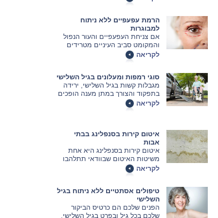
איכות חייהם מבלי לערער את
תחושת העצמאות שלהם.
הרמת עפעפיים ללא ניתוח
למבוגרות
אם צניחת העפעפיים והעור הנפול
והמקומט סביב העיניים מטרידים
אותך, יש גם כמה שיטות לא
לקריאה
כירורגיות שיכולות לגרום לעינייך
להיות הרבה יותר צעירות ורעננות.
סוגי רמפות ומעלונים בגיל השלישי
אם כי הפלסטיקאים ימליצו בדרך
מגבלות קשות בגיל השלישי, ירידה
כלל על ניתוח שיפתור את הבעיה
בתפקוד והצורך במתן מענה הופכים
לאורך זמן.
את הדרישה ואת הביקוש לרמפות
לקריאה
ולמעלונים לחלק בלתי נפרד מאביזרי
העזר החיוניים לגיל זה.
איטום קירות בסנפלינג בבתי
אבות
איטום קירות בסנפלינג היא אחת
משיטות האיטום שבוודאי תתלהבו
מאוד לראות
לקריאה
טיפולים אסתטיים ללא ניתוח בגיל
השלישי
הפנים שלכם הם כרטיס הביקור
שלכם בכל גיל ובפרט בגיל השלישי,