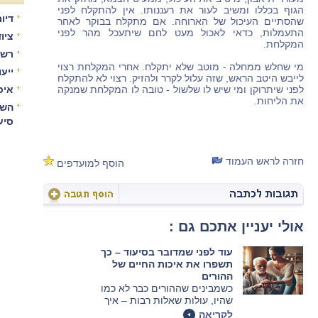
הגוף בכללו ומשיב לעור את רעננותו. אין להתקלח לפני
דיור
שהסתיים העיכול של הארוחה. אם מתקלח בבוקר לאחר
התעמלות, כדאי לאכול מעט לחם שיתעכל מהר לפני
ציו
המקלחת.
רשו
מי שחלש ממחלה - מוטב שלא יתקלח. אחרי המקלחת רצוי
ייע
לייבש היטב הראש, שזה עלול לקרר ולהזיק. רצוי לא להתקלח
לפני שיתרוקן ומי שיש לו שלשול - טובה לו המקלחת שמנקה
איכ
את הליחות.
השו
סיע
חזרה לראש העמוד
הוסף למועדפים
אולי יעניין אתכם גם :
עוד לפני שמדובר בסיעוד – כך
תשפרו את איכות החיים של
ההורים
כשמבינים שההורים כבר לא כמו
שהיו, עולות שאלות רבות – איך
לעזור מבלי לפגוע, ואיך לשמור על
לקריאה