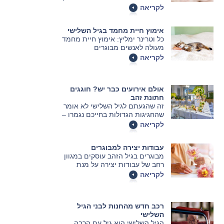
קבלו מידע ועצות לטיפולים
לקריאה
אסתטיים.
אימוץ חיית מחמד בגיל השלישי
כל וטרינר ימליץ: אימוץ חיית מחמד
מעולה לאנשים מבוגרים
לקריאה
אולם אירועים כבר יש? חוגגים
חתונת זהב
זה שהגעתם לגיל השלישי לא אומר
שהחגיגות הגדולות בחייכם נגמרו –
להיפך, יש הישגים נפלאים שראויים
לקריאה
לציון ולמסיבה: חתונת הכסף והזהב
למשל. אז קדימה, זמן לחגוג!
עבודות יצירה למבוגרים
מבוגרים בגיל הזהב עוסקים במגוון
רחב של עבודות יצירה על מנת
לפתח יכולות מוטוריות, קוגניטיביות
לקריאה
ורגשיות. העבודות נבחרות בקפידה
והן מתאימות לגברים ונשים
בגילאים שונים. הנה כמה מהן
רכב חדש מהחנות לבני הגיל
השלישי
הגיל השלישי הוא גיל עם הרבה