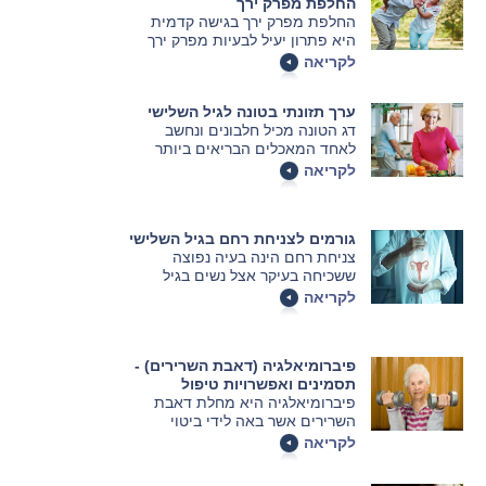
החלפת מפרק ירך
החלפת מפרק ירך בגישה קדמית
היא פתרון יעיל לבעיות מפרק ירך
רבות. במאמר זה, נדון בבעיות
לקריאה
הנפוצות המובילות לצורך בניתוח זה
וכיצד הן משפיעות על חיי
ערך תזונתי בטונה לגיל השלישי
המטופלים.
דג הטונה מכיל חלבונים ונחשב
לאחד המאכלים הבריאים ביותר
לבני הגיל השלישי. מהן היתרונות של
לקריאה
דג הטונה ומדוע הוא מומלץ לאכילה
בכל דיאטה מאוזנת? פרטים במאמר
הבא.
גורמים לצניחת רחם בגיל השלישי
צניחת רחם הינה בעיה נפוצה
ששכיחה בעיקר אצל נשים בגיל
השלישי אך בהחלט עלולה להתרחש
לקריאה
גם אצל נשים צעירות יותר. היא
מתפתחת בעקבות היחלשות של
הרקמות והשרירים שנמצאים באזור
פיברומיאלגיה (דאבת השרירים) -
רצפת האגן.
תסמינים ואפשרויות טיפול
פיברומיאלגיה היא מחלת דאבת
השרירים אשר באה לידי ביטוי
בכאבים כרוניים בשלד ובשרירים,
לקריאה
ברגישות שלהם, במגבלה בתנועת
המפרקים, לחץ על הגידים ומכאובים