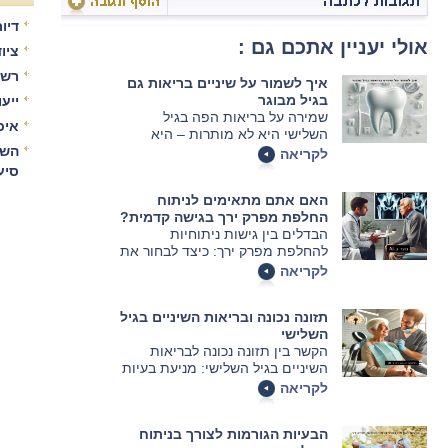
דיור
אולי יעניין אתכם גם :
ציו
רשו
איך לשמור על שיניים בריאות גם
בגיל מבוגר
ייע
שמירה על בריאות הפה בגיל
איכ
השלישי היא לא מותרות – היא
הכרח. כך תטפלו נכון בשיניים
השו
לקריאה
ותמנעו בעיות מיותרות.
סיע
האם אתם מתאימים לניתוח
החלפת מפרק ירך בגישה קדמית?
הבדלים בין גישות ניתוחיות
להחלפת מפרק ירך: כיצד לבחור את
הגישה הנכונה עבורך
לקריאה
תזונה נכונה ובריאות השיניים בגיל
השלישי
הקשר בין תזונה נכונה לבריאות
השיניים בגיל השלישי: מניעת בעיות
דנטליות והבטחת איכות חיים טובה
לקריאה
יותר
הבעיות הגורמות לצורך בניתוח