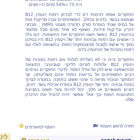
היה 73 ו-54% מהם היו נשים.
החוקרים אספו דגימות דם כדי לבדוק רמות ויטמין B12
שנמצא בבשר, בדגים ובחלב. המשתתפים עברו סריקות מוח
על בסיס שנתי בעזרת סורק תהודה מגנטי (MRI) , מבחני
זיכרון ובדיקות פיזיות, כשאף לא אחד מהם סבל מחוסר
בוויטמין B12. כאשר השוו החוקרים את התוצאות, הם גילו
כי אנשים עם רמות גבוהות יותר של ויטמין B12 היו בסיכון
נמוך פי שישה לסבול מהצטמקות המוח, בהשוואה לאלו עם
רמות נמוכות של הוויטמין בדם.
החוקרים ציינו כי לא הצליחו לגלות אם רמות נמוכות של
ויטמין B12 עלולות לגרום לליקוי קוגניטיבי כתוצאה
מההשפעה שיש להן על גודל המוח. לדברי החוקרים גורמים
רבים המשפיעים על בריאות המוח אינם בשליטתנו, אך
המחקר הנוכחי מראה כי שינוי פשוט בתזונה, במטרה לצרוך
כמות גבוהה יותר של ויטמין B12 בעזרת אכילת בשר, דגים,
דגנים מועשרים או חלב, יכול להיות צעד פשוט במניעת
התכווצות המוח וכך אולי אפשר יהיה להציל את הזיכרון
שלנו.
חזרה לראש העמוד
הוסף למועדפים
לינ