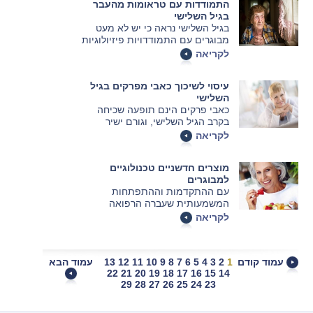
התמודדות עם טראומות מהעבר
קשים. תופעות נוספות המהוות חלק
בגיל השלישי
בלתי נפרד מן המחלה הן דיכאון,
בגיל השלישי נראה כי יש לא מעט
עייפות כרונית, כאבי ראש חוזרים
מבוגרים עם התמודדויות פיזיולוגיות
ואף התקפי חרדה.
ונפשיות הנובעות ממקרים
לקריאה
והתמודדויות שונות מהעבר, במאמר
הבא מפורטים הסברים שונים אודות
עיסוי לשיכוך כאבי מפרקים בגיל
הסיטואציות.
השלישי
כאבי פרקים הינם תופעה שכיחה
בקרב הגיל השלישי, וגורם ישיר
לתלונות על ירידה משמעותית
לקריאה
באיכות החיים. עתה, מחקר חדש
מראה כי ייתכן שלצד טיפול תרופתי,
מוצרים חדשניים טכנולוגיים
עיסוי מקצועי עשוי להועיל בשיכוך
למבוגרים
הכאב ובהרחבת טווח התנועה.
עם ההתקדמות וההתפתחות
המשמעותית שעברה הרפואה
בשנים האחרונות, עלתה גם תוחלת
לקריאה
החיים. חלקה של האוכלוסייה
המבוגרת בעולם, כולל בישראל, הוא
גדול יותר. לכן, ישנו כל הזמן פיתוח
עמוד קודם
1
2
3
4
5
6
7
8
9
10
11
12
13
עמוד הבא
מוצרים חדשניים שיסייעו לאוכלוסייה
22
21
20
19
18
17
16
15
14
המבוגרת בפעולות בהן ישנו קושי,
29
28
27
26
25
24
23
מה שיאפשר להעלות את איכות
החיים. בין מוצרים אלה: