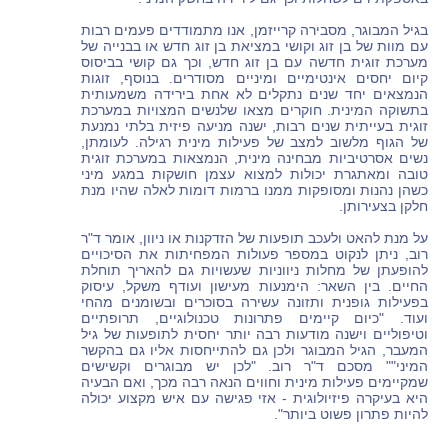
בגיל המבוגר, מסבירה קרייזמן, אנו מתמודדים פעמים רבות
עם מוות של בן זוג וקושי במציאת בן זוג חדש או בבנייה של
מערכת זוגית חדשה עם בן זוג חדש, וכך גם קושי בביסוס
קיום יחסים אינטימיים ומיניים מסודרים. בנוסף, זוגות
הנמצאים יחד שנים נתקלים לא אחת בירידה משמעותית
בתשוקה המינית. חוקרים מצאו שלנשים המצויות במערכת
זוגית בעייתית שנים רבות, ישנה מניעה פיזית בלתי נמנעת
של הגוף מלשוב למצב של פעילות מינית רגילה. לעומתן,
נשים אסרטיביות מבחינה מינית, הנמצאות במערכת זוגית
טובה ומאתגרת יכולות למצוא עצמן חושקות במגע מיני
כשהן נהנות ומסופקות ממנו ברמות דומות לאלה שהיו מנת
חלקן בצעירותן.
על מנת להאט ולעכב תופעות של הזדקנות או ניוון, אומר ד"ר
רוב, ניתן לנקוט במספר פעולות המפחיתות את הסיכויים
להופעתן של מחלות ניווניות שעשויות גם להאריך תוחלת
החיים. בין השאר: הימנעות מעישון ועודף משקל, עיסוק
בפעילות גופנית ותזונה עשירה בסוכרים ובשומנים מהחי
ועוד. "כיום קיימים פתרונות טכנולוגיים, תרופתיים
וטיפוליים וישנה מודעות רבה יותר יחסית לתופעות של גיל
המעבר, הגיל המבוגר ולכן גם להתייחסות אליו גם בהקשר
המיני"" מסכם ד"ר רוב. "לכן יש מבוגרים וקשישים
שמקיימים פעילות מינית וחווים הנאה רבה מכך, ואם הבעיה
היא בעיקרה פיזיולוגית - אזי פגישה עם איש מקצוע יכולה
להיות פתרון פשוט ביותר".