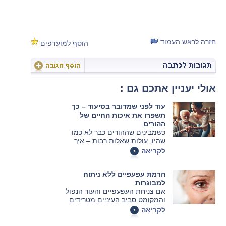
חזרה לראש העמוד
הוסף למועדפים
אולי יעניין אתכם גם :
עוד לפני שמדובר בסיעוד – כך
תשפרו את איכות החיים של
ההורים
כשמבינים שההורים כבר לא כמו
שהיו, עולות שאלות רבות – איך
לעזור מבלי לפגוע, ואיך לשמור על
לקריאה
איכות חייהם מבלי לערער את
תחושת העצמאות שלהם.
הרמת עפעפיים ללא ניתוח
למבוגרות
אם צניחת העפעפיים והעור הנפול
והמקומט סביב העיניים מטרידים
אותך, יש גם כמה שיטות לא
לקריאה
כירורגיות שיכולות לגרום לעינייך
להיות הרבה יותר צעירות ורעננות.