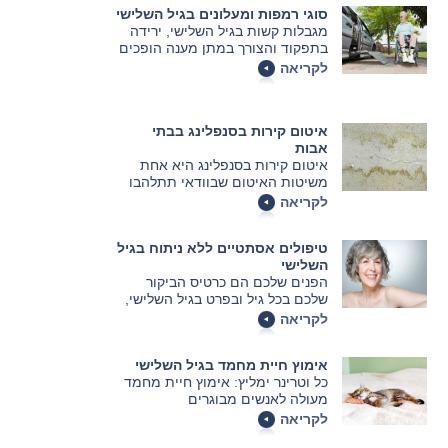
סוגי רמפות ומעלונים בגיל השלישי
אם כי הפלסטיקאים ימליצו בדרך
מגבלות קשות בגיל השלישי, ירידה
כלל על ניתוח שיפתור את הבעיה
בתפקוד והצורך במתן מענה הופכים
לאורך זמן.
את הדרישה ואת הביקוש לרמפות
לקריאה
ולמעלונים לחלק בלתי נפרד מאביזרי
העזר החיוניים לגיל זה.
איטום קירות בסנפלינג בבתי
אבות
איטום קירות בסנפלינג היא אחת
משיטות האיטום שבוודאי תתלהבו
מאוד לראות
לקריאה
טיפולים אסתטיים ללא ניתוח בגיל
השלישי
הפנים שלכם הם כרטיס הביקור
שלכם בכל גיל ובפרט בגיל השלישי,
קבלו מידע ועצות לטיפולים
לקריאה
אסתטיים.
אימוץ חיית מחמד בגיל השלישי
כל וטרינר ימליץ: אימוץ חיית מחמד
מעולה לאנשים מבוגרים
לקריאה