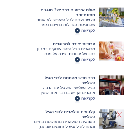
אולם אירועים כבר יש? חוגגים
חתונת זהב
זה שהגעתם לגיל השלישי לא אומר
שהחגיגות הגדולות בחייכם נגמרו –
להיפך, יש הישגים נפלאים שראויים
לקריאה
לציון ולמסיבה: חתונת הכסף והזהב
למשל. אז קדימה, זמן לחגוג!
עבודות יצירה למבוגרים
מבוגרים בגיל הזהב עוסקים במגוון
רחב של עבודות יצירה על מנת
לפתח יכולות מוטוריות, קוגניטיביות
לקריאה
ורגשיות. העבודות נבחרות בקפידה
והן מתאימות לגברים ונשים
בגילאים שונים. הנה כמה מהן
רכב חדש מהחנות לבני הגיל
השלישי
הגיל השלישי הוא גיל עם הרבה
אתגרים אך יש בו דבר אחד שאין
עליו עוררין: החופש! לכן ברור מדוע
לקריאה
זה הזמן הטוב ביותר לקנות רכב
חדש, אז למה שלא תחפשו לכם גם
קלנועית סולארית לבני הגיל
אתם מימון רכב חדש לבני הגיל
השלישי
השלישי?
האנרגיה הסולארית מתפשטת בחיינו
ומתחילה להגיע לתחומים שבהם,