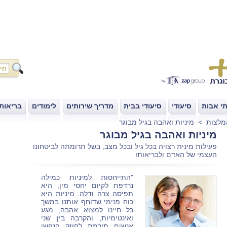
י אבות
סיעודי
סיעודי בבית
מדריך שירותים
לימודים
בריאות
|
|
|
|
|
מלצות
>
מיניות ואהבה בגיל מבוגר
מיניות ואהבה בגיל מבוגר
פעילות מינית רצויה בכל גיל ובכל מצב, בשל תרומתה לביטחונו
העצמי של האדם ולבריאותו
"התייחסות למיניות כמילה
נרדפת לקיום יחסי מין, היא
תפיסה צרה ודלה. מיניות היא
כוח פנימי שדוחף אותנו במשך
כל חיינו למצוא אהבה, מגע
ואינטימיות, והקרבה בין שני
אנשים תורמת לחוזק הנפשי