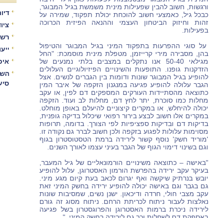
ורגשות, חשוב להבין שפעילות מינית משמשת בגיל המבוגר,
דיור
כבכל גיל, כאמצעי חשוב להוכחת יכולת תפקוד, שמירה על
זהות וחיזוק הביטחון העצמי וההנאה הפיזית הכרוכה
ציו
בפעילות.
רשו
על סוגי ההפרעות בתפקוד המיני בגיל המבוגר והטיפול
ייע
בהן, מסבירה מירי קרייזמן, מטפלת מינית מוסמכת: "החל
מגילאי 50-40 אנו נתקלים במצבים בלתי נמנעים של
איכ
הזדקנות גופנו. התופעות והשינויים הפיזיולוגיים העלולים
השו
להופיע בגיל המבוגר שונות ודומות בין הגברים לנשים. אצל
סיע
הגבר עלולה להופיע פגיעה במנגנון הזקפה של איבר המין
כתוצאה מהסתיידות העורקים המספקים דם לפין, או עקב
מחלות כמו סוכרת, יתר לחץ דם, מחלות לב ועוד. הזקפה
יכולה להיחלש, או במקרים קיצוניים להיעלם באופן מוחלט.
במקרים אלו חשוב לבצע בירור רפואי שיכלול בדיקה גופנית,
בדיקות דם ובדיקות ספציפיות לפי הצורך. בדומה, תרופות
מסוימות עלולות לפגוע בזקפה ולכן חשוב לברר גם נקודה זו.
'מוריד חשק' נוסף קשור לירידה ברמת הטסטוסטרון בגוף
וגם בשינוי דימוי הגוף של הגבר בעיני עצמו לאורך השנים.
"באישה – כתוצאה משינויים הורמונאליים של גיל המעבר,
בעיקר עקב ירידה בהפרשת הורמון האסטרוגן, עלול להופיע
יובש בנרתיק שיקשה ואף יגרום לכאב בעת קיום מגע מיני.
גם בגבר וגם באישה יכולה להופיע ירידה בחשק המיני זאת
עקב מצבי חולי, חרדה ודיכאון. ישנן נשים, שמסיבות שונות
נאלצות לעבור ניתוח לכריתת הרחם. ניתוח מסוג זה גורם
לירידה ניכרת ברמות האסטרוגן והפרוגסטרון בשל פגיעה
באספקת דם לשחלות וכך גם לירידה בחשק המיני. "