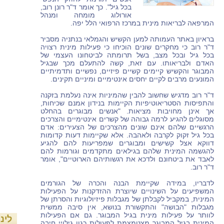
בכל גיל". כך אומר ד"ר רונן רוב,
אורולוג מומחה ומנהל
המרפאה לבריאות מינית במרכז הרפואי הלל יפה.
בראיון באתר העמותה למען הקשיש והגמלאי בנתניה מסביר
ד"ר רוב כי מחקרים שונים הוכיחו כי פעילות מינית רצויה
בכל גיל ובכל מצב, בשל תרומתה לביטחונו העצמי של
האדם ולבריאותו. עם זאת, קשה להתעלם מכך שבגיל
המבוגר והקשיש קיימים קשיים פיזיים, נפשיים ותדמיתיים
המונעים מרבים לקיים יחסים אינטימיים ומיניים תקינים.
ד"ר רוב מדגיש שחשוב להבין שהמיניות אינה נעלמת בזקנה
והתפיסות הסטריאוטיפיות הקיימות בנידון אמנם שכיחות,
אך אינן מחויבות מציאות. "אנשים מבוגרים בהחלט
מסוגלים להגיע לרמה גבוהה של קשרים אינטימיים והצרכים
הרגשיים שלהם אינם שונים מהצרכים של הצעירים: אדם
בכל גיל זקוק לקרבה ולאהבה. אלא שקיימות דעות קדומות
דווקא אצל קשישים ומבוגרים שמפריעות להם להגיע
להגשמה המינית שלהם בגילאים מתקדמים וגורמות להם
לאבד את ביטחונם ולדכא את רגשותיהם הארוטיים", אומר
ד"ר רוב.
לדבריו, במידה שקיימת הבנה והכרה של הגורמים
המשפיעים על השינויים שיוצרת ההזדקנות על הפעילות
המינית, במקביל לקבלתן של מגבלות פיזיולוגיות והסרתן של
מגבלות "הבושה" והתקשורת בנושא, אין סיבה ממשית
לוותר על פעילות מינית בגיל המבוגר. גם אם הפעילות
לינ
המינית בגיל המבוגר מצטמצמת לפעולות כגון גילויי חיבה