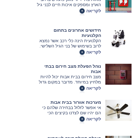
הארץ ומספקים איכות חיים לבני גיל
הזהב. אלא שמעבר לשגרת
לקריאה
הפעילויות היום-יומית, על המבנים
הללו להיות ערוכים לשעת חירום, עם
דגש מרכזי על אירועי שריפה. כיצד
חידושים אחרונים בתחום
ניתן להיות ערוכים מבעוד מועד לכל
הקלנועיות
צרה שלא תבוא? על כך בכתבה
הקלנועית הינה כלי רכב אשר נמצא
הבאה.
לרוב בשימוש של בני הגיל השלישי.
היא מקלה את החיים של אוכלוסייה
לקריאה
זו ומאפשרת נסיעה נוחה למרחקים
קצרים. המאמר הבא מציג את
נוהל הפעלת מצב חירום בבתי
החידושים האחרונים בתחום
אבות
הקלנועיות אותם מוטב שתכירו טרם
מצב חירום בבית אבות יכול להיות
רכישת קלנועית חדשה.
מלחיץ במיוחד. מדובר במקום גדול
מאוד שיש בו מאות דיירים כאשר
לקריאה
המצב הפיזי שלהם לא מאפשר להם
להגן על עצמם. מה עושים במצב
מערכות אוורור בבית אבות
כזה?
אי אפשר לזלזל בבחירה שלהם כי
הם יהיו שם לצדנו בקיצים הכי
חמים, וגם בבית אבות צריך לדעת
לקריאה
לבחור אותם נכון. אלו אפשרויות יש
ולמה צריך לשים לב? לאווירה נעימה
ביותר יש כמה דברים שכדאי לדעת.