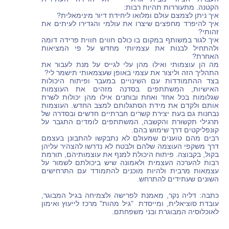
הקטנה. מתעוררות תהיות רבות:
איך ניתן לצמצם עולם ומלואו ליחידת דיור מינימאלית?
איך להיפרד מחפצים שיצרו את עולמי והגדירו לעיתים את
זהותי?
איך לגור במשותף במקום בו כולם חווים חווית פרידה דומה
ולהתחיל לבנות את עצמיותי מחדש על פי המציאות
האחרת?
מה הן עוצמותי ואילו מהן עלי לגייס על מנת לעבור את
התהליך הזה וליצור את עצמי באופן שעצמאותי תישמר לי?
בצד ההתמודדות עם השינויים במעבר ופיתוח היכולות
האישיות, המשתתפים בסדנה מזהים את העוצמות
שגלומות בכל אחד ואחת ובוחנים אילו מהן יכולות לשרת
אותם ולקדם את מידת הסתגלותם למצב החדש. העוצמות
נבחנות גם בעת יצירת קשרים חברתיים חדשים ובסדרה של
תרגילי תקשורת והקשבה, המשתתפים לומדים התגבר על
קונפליקטים דרך שימוש בהם.
רבים מהם טוענים שמעולם לא נתבקשו להתבונן בעצמם
דרך משקפי העוצמה שלהם ולבטח לא נדרשו להצהיר עליהן
בקול, בקבוצה. פיתוח היכולת למנף את עוצמותיהם, תורמת
רבות להערכה העצמית ולאמונה שיש ביכולתם לשמור על
עצמאות מרבית ולהיות מוכנים להתמודד עם התרחישים
השונים שעתידים להתרחש.
כתבה: דליה נקר, מאמנת לפרישה ולצמיחה בגיל המבוגר,
עובדת סוציאלית, ומייסדת "גיל מהות" מרכז לייעוץ ואימון
לאוכלוסיה המבוגרת ובני משפחתם.