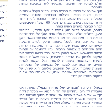
הולם לצרכיו של המבוגר שמבקש לגור בסביבה מוגנת
דיור
ותומכת
תוך שמירה על עצמאות מרבית בחייו. הדייר מקבל שירותים
ציו
רבים, פיקוח רפואי, פעילות חברתית מגוונת ועשירה
רשו
ופעילות תרבותית ענפה. צורת דיור זו הופכת להיות יותר
ויותר מקובלת בקרב מבוגרים מגיל 60 ומעלה שמבקשים
ייע
לבחור סביבת מגורים ראויה ונוחה.
בעבר,
המעבר לדיור מוגן נתפס כ 'סוף הדרך', בפירוש
איכ
הישן, השלילי שלה. כמקום אליו אדם הולך על מנת לסיים
השו
בו את חייו. זאת במיוחד אם האירוע התרחש כאשר הזקן
סיע
כבר לא יכול היה לטפל בעצמו ונזקק לסיוע ותמיכה
יומיומיים.
כיום
מבוגר שבוחר לגור בדיור מוגן, בוחר לחיות
חיים איכותיים בעצמאות מרבית. עליו להתגבר על הנחות
היסוד שהושרשו באשר לאופן הדיור. כבר בבואו לבחור את
המקום ולבחון את הדירה המיועדת, עולות שאלות באשר
למידת העצמאות שעומדת לרשותו בכל הקשור לאורח
החיים: עד כמה יכול לשמור על עצמיותו, על הפעילויות
השונות שתמיד אהב, על החפצים אליהם הוא קשור, על
המוסדות והארגונים ששירתו אותו, על מעמדו כפי שהיה
במקום מגוריו הקודם?
במהלך הסדנה "
הגשרים של מחוז העצמי",
שאותה אני
מעבירה לדיירים עתידיים של הדיור המוגן — מספרת דליה
נקר — אני פוגשת בשאלות אלו שעולות מתוך חששות כמו
גם תקוות ונוגעות למידת שמירת העצמיות של הדייר
העתידי. סוגיה חשובה שעולה אצל רוב הדיירים היא פעולת
העברת הציוד מבית גדול — אל הדירה העתידית