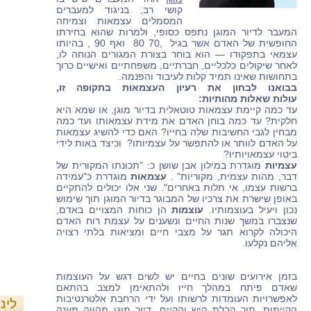
קושי רב, בניגוד למעברים
המסמלים עצמאות וצמיחה
המעבר לדיור המוגן נתפס כסופי, ולמרות שהוא בחירתו
החופשית של האדם אשר בגיל ,70 80 ואף 90 , בהיותו
עצמאי בתפקודו — הוא בוחר בצורת המגורים הנוחה לו,
לאחר שיקולים כלכליים, חברתיים, משפחתיים ואישיים כרוך
בתחושות שאינו תמיד קלות לעיבוד והפנמה.
בבואנו לבחון את רעיון העצמאות בתקופה זו,
עולות שאלות מהותיות:
עד כמה קיימת עצמאות טוטאלית בדיור מוגן, או שמא היא
חלקית? עד כמה בוחן האדם את מידת עצמאותו ועד כמה
מבחין לגבי החשיבות שלה בחייו? האם כדי להשיג עצמאות
על האדם לוותר או להתפשר על עצמיותו? וכיצד באות לידי
ביטוי עצמאויותיו?
עצמיות
מוגדרת במילון אבן שושן כ: "תכונתו המקורית של
דבר, מהות עצמית, מקוריות" .
עצמאות
מוגדרת כ"עמידה
ברשות עצמו, אי תלות באחרים". שני אלו יכולים להתקיים
באופן שישרת את צרכיו של המבוגר בדיור המוגן תוך שימוש
נכון ויעיל בעוצמותיו.
עוצמות
הן כוחות המצויים באדם,
שנצברו במשך שנות החיים ונשענים על עצמת רוח האדם
היכולה לקרוא תגר על מצבי חיים ומציאות בלתי רצויה
אליהם נקלעו.
בזמן אירועים שונים בחיים יש לשים דגש על העוצמות
שאדם פיתח במהלך חייו ולהתאימן למצב בהתאם
לאפשרויות העומדות לרשותו ועל ידי הרחבת אלטרנטיבות
לינ
הקיימות, תוך קבלת היש והקיים.
דיור מוגן מהווה מענה