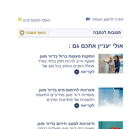
חזרה לראש העמוד
הוסף למועדפים
אולי יעניין אתכם גם :
התקנת מעקות ברזל בדיור מוגן
מעקה חייב להיות חלק בלתי נפרד
מחלל הפנים והחוץ בכל סוג של
מוסד דיור מוגן. במאמר הבא נסביר
לקריאה
איך בוחרים את המעקה המתאים.
מערכות לחימום מים בדיור מוגן
מוסדות דיור מוגן מחייבים התאמה
רלוונטית של פתרונות זמינים
לחימום מים לכל אורך השנה.
לקריאה
במאמר הבא נסביר מה ההבדל בין
המערכות, כיצד בוחרים את הדוד
המתאים ומה נדרש כדי לחבר אותו
היערכות למצב חירום בדיור מוגן
לבניין
מאות בתי דיור מוגן פועלים ברחבי