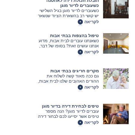
הובלת תכולת דירה לאחסנה
כשעוברים לדיור מוגן
כשעוברים לדיור מוגן בגיל השלישי
יש קושי רב בהשארת הציוד שנשאר
מאחור, חשוב למצוא את הפתרונות
לקריאה
הנכונים למצב העדין. אחסון חלק
מתכולת הדירה זהו רעיון טוב שיכול
טיפול בהצפות בבתי אבות
להיות הפתרון.
כשאנחנו עוברים לבית אבות, מדוע
אנחנו עושים זאת? בסופו של דבר,
עבור רבים מאתנו לא מדובר במעבר
לקריאה
פשוט כל כך – אך בכל זאת המעבר
הזה הוא מתבקש משום שרק כך ניתן
להבטיח את איכות החיים הגבוהה
מקרים חריגים בבתי אבות
ביותר בגיל השלישי.
גם ככה מאוד קשה לשלוח את
ההורים האהובים שלנו לבית אבות,
כך שגילוי מקרים חריגים בהתנהגות
לקריאה
כלפי אותם מבוגרים יכולה להיות
הקש שישבור את גב הגמל ולזרז
אותנו להוציא אותם משם. מקרים
טיפים לבחירת דירה בדיור מוגן
חריגים כאלו תועדו במצלמות
עוברים לדיור מוגן? הנה מספר
אבטחה מספר פעמים והם מגוונים,
טיפים אשר יסייעו לכם לבחור דירה
נוראיים ומדאיגים.
מתאימה, שתענה על צרכי בני הגיל
לקריאה
השלישי בצורה האופטימלית.