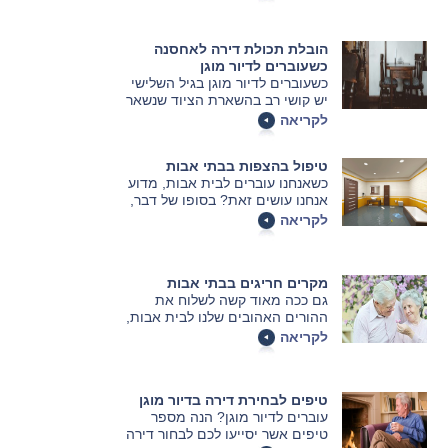
לבחור אותם נכון. אלו אפשרויות יש
ולמה צריך לשים לב? לאווירה נעימה
ביותר יש כמה דברים שכדאי לדעת.
הובלת תכולת דירה לאחסנה
כשעוברים לדיור מוגן
כשעוברים לדיור מוגן בגיל השלישי
יש קושי רב בהשארת הציוד שנשאר
מאחור, חשוב למצוא את הפתרונות
לקריאה
הנכונים למצב העדין. אחסון חלק
מתכולת הדירה זהו רעיון טוב שיכול
טיפול בהצפות בבתי אבות
להיות הפתרון.
כשאנחנו עוברים לבית אבות, מדוע
אנחנו עושים זאת? בסופו של דבר,
עבור רבים מאתנו לא מדובר במעבר
לקריאה
פשוט כל כך – אך בכל זאת המעבר
הזה הוא מתבקש משום שרק כך ניתן
להבטיח את איכות החיים הגבוהה
מקרים חריגים בבתי אבות
ביותר בגיל השלישי.
גם ככה מאוד קשה לשלוח את
ההורים האהובים שלנו לבית אבות,
כך שגילוי מקרים חריגים בהתנהגות
לקריאה
כלפי אותם מבוגרים יכולה להיות
הקש שישבור את גב הגמל ולזרז
אותנו להוציא אותם משם. מקרים
טיפים לבחירת דירה בדיור מוגן
חריגים כאלו תועדו במצלמות
עוברים לדיור מוגן? הנה מספר
אבטחה מספר פעמים והם מגוונים,
טיפים אשר יסייעו לכם לבחור דירה
נוראיים ומדאיגים.