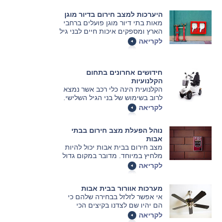
המתאים ומה נדרש כדי לחבר אותו
היערכות למצב חירום בדיור מוגן
לבניין
מאות בתי דיור מוגן פועלים ברחבי
הארץ ומספקים איכות חיים לבני גיל
הזהב. אלא שמעבר לשגרת
לקריאה
הפעילויות היום-יומית, על המבנים
הללו להיות ערוכים לשעת חירום, עם
דגש מרכזי על אירועי שריפה. כיצד
חידושים אחרונים בתחום
ניתן להיות ערוכים מבעוד מועד לכל
הקלנועיות
צרה שלא תבוא? על כך בכתבה
הקלנועית הינה כלי רכב אשר נמצא
הבאה.
לרוב בשימוש של בני הגיל השלישי.
היא מקלה את החיים של אוכלוסייה
לקריאה
זו ומאפשרת נסיעה נוחה למרחקים
קצרים. המאמר הבא מציג את
נוהל הפעלת מצב חירום בבתי
החידושים האחרונים בתחום
אבות
הקלנועיות אותם מוטב שתכירו טרם
מצב חירום בבית אבות יכול להיות
רכישת קלנועית חדשה.
מלחיץ במיוחד. מדובר במקום גדול
מאוד שיש בו מאות דיירים כאשר
לקריאה
המצב הפיזי שלהם לא מאפשר להם
להגן על עצמם. מה עושים במצב
מערכות אוורור בבית אבות
כזה?
אי אפשר לזלזל בבחירה שלהם כי
הם יהיו שם לצדנו בקיצים הכי
חמים, וגם בבית אבות צריך לדעת
לקריאה