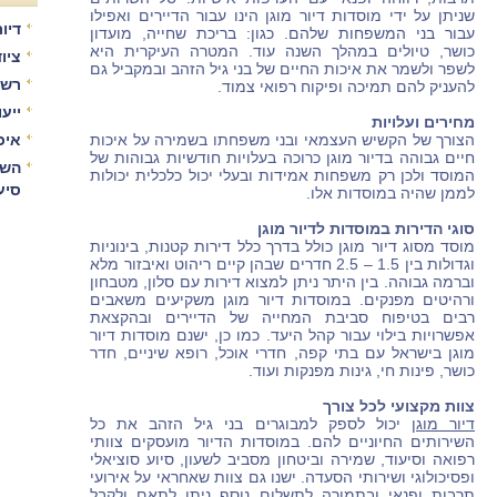
שניתן על ידי מוסדות דיור מוגן הינו עבור הדיירים ואפילו
דיור
עבור בני המשפחות שלהם. כגון: בריכת שחייה, מועדון
כושר, טיולים במהלך השנה עוד. המטרה העיקרית היא
ציו
לשפר ולשמר את איכות החיים של בני גיל הזהב ובמקביל גם
רשו
להעניק להם תמיכה ופיקוח רפואי צמוד.
ייע
מחירים ועלויות
הצורך של הקשיש העצמאי ובני משפחתו בשמירה על איכות
איכ
חיים גבוהה בדיור מוגן כרוכה בעלויות חודשיות גבוהות של
השו
המוסד ולכן רק משפחות אמידות ובעלי יכול כלכלית יכולות
סיע
לממן שהיה במוסדות אלו.
סוגי הדירות במוסדות לדיור מוגן
מוסד מסוג דיור מוגן כולל בדרך כלל דירות קטנות, בינוניות
וגדולות בין 1.5 – 2.5 חדרים שבהן קיים ריהוט ואיבזור מלא
וברמה גבוהה. בין היתר ניתן למצוא דירות עם סלון, מטבחון
ורהיטים מפנקים. במוסדות דיור מוגן משקיעים משאבים
רבים בטיפוח סביבת המחייה של הדיירים ובהקצאת
אפשרויות בילוי עבור קהל היעד. כמו כן, ישנם מוסדות דיור
מוגן בישראל עם בתי קפה, חדרי אוכל, רופא שיניים, חדר
כושר, פינות חי, גינות מפנקות ועוד.
צוות מקצועי לכל צורך
דיור מוגן
יכול לספק למבוגרים בני גיל הזהב את כל
השירותים החיוניים להם. במוסדות הדיור מועסקים צוותי
רפואה וסיעוד, שמירה וביטחון מסביב לשעון, סיוע סוציאלי
ופסיכולוגי ושירותי הסעדה. ישנו גם צוות שאחראי על אירועי
תרבות ופנאי ובתמורה לתשלום נוסף ניתן לתאם ולקבל