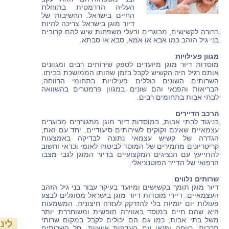
העליה הדרמטית בתוחלת
החיים בישראל. החשיבות של
דיור מוגן בישראל צריכה להיות
ברורה לקשישים, מבוגרים ובעלי משפחות שיש להם קרובים
בני גיל הזהב כמו אבא או אמא, סבא או סבתא.
מגוון פעילויות
מוסדות דיור מוגן מיועדים לספק שירותים רבים ומגוונים
אותם רגיל היה הקשיש לקבל בזמן שהותו הממושכת בביתו.
השרותים השונים כוללים פעילויות בתחומי הרווחה,
הבריאות והפנאי והם שונים במגוון פרמטרים בהשוואה
לבתי אבות בתחומים רבים.
הרכב הדיירים
בניגוד לבתי אבות, במוסדות דיור מוגן מתגוררים מבוגרים
עצמאיים שאינם זקוקים לשירותים סיעודיים. יחד עם זאת,
הגדרה של קשיש עצמאי נתונה לבדיקה באמצעות
קריטריונים מחמירים של המוסד לביטוח לאומי וכדאי וחשוב
להתייעץ עם הנציגים המקצועיים בדיור המוגן לגבי מצבו
הרפואי של הדייר הפוטנציאלי.
שרותים נלווים
דיור מוגן תומך בקשישים ומיועד בעיקר עבור בני גיל הזהב
העצמאיים. דיירי מוסדות דיור מוגן בישראל מסוגלים לבצע
פעולות יום יומיות בלי להזדקק לעזרה חיצונית. המשמעות
היא שהם חיים במוסד באווירה חופשית ומשוחררת יותר
משל בתי אבות, כמו גם הם יכולים לקבל במקום שרותי
לינ
תרבות, רווחה ופנאי עם העדפות אישיות. סל השרותים