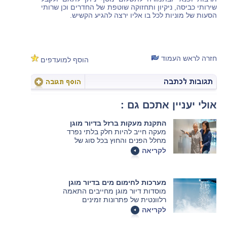
שירותי כביסה, ניקיון ותחזוקה שוטפת של החדרים וכן שרותי
הסעות של מוניות לכל בו אליו ירצה להגיע הקשיש.
חזרה לראש העמוד
הוסף למועדפים
אולי יעניין אתכם גם :
התקנת מעקות ברזל בדיור מוגן
מעקה חייב להיות חלק בלתי נפרד
מחלל הפנים והחוץ בכל סוג של
מוסד דיור מוגן. במאמר הבא נסביר
לקריאה
איך בוחרים את המעקה המתאים.
מערכות לחימום מים בדיור מוגן
מוסדות דיור מוגן מחייבים התאמה
רלוונטית של פתרונות זמינים
לחימום מים לכל אורך השנה.
לקריאה
במאמר הבא נסביר מה ההבדל בין
המערכות, כיצד בוחרים את הדוד