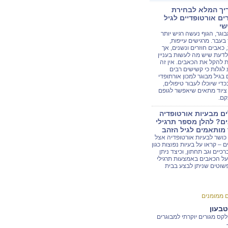
יך המלא לבחירת
ים אורטופדיים לגיל
שי
בוגר, הגוף נעשה רגיש יותר
עבר. מרגישים עייפות,
 כאבים חוזרים ונשנים, אך
דעת שיש מה לעשות בעניין
 להקל את הכאבים. אין זה
לגלות כי קשישים רבים
 בגיל מבוגר למכון אורתופדי
כדי שיוכלו לעבור טיפולים,
ציוד מתאים שיאפשר לגופם
ם.
ם מבעיות אורטופדיה
ם? להלן מספר תרגילי
מותאמים לגיל הזהב
 כושר לבעיות אורטופדיה אצל
ם – קראו על בעיות נפוצות כגון
רכיים וגב תחתון, וכיצד ניתן
ל הכאבים באמצעות תרגילי
שוטים שניתן לבצע בבית
ם ממומנים
טבעון
קס מגורים יוקרתי למבוגרים