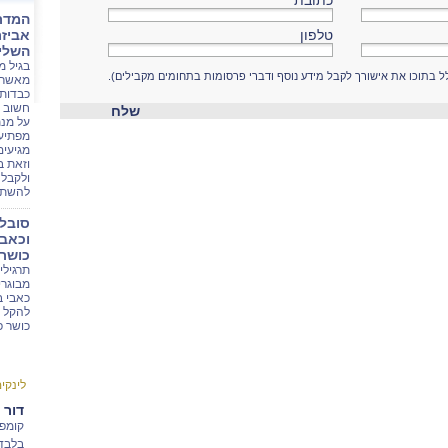
כתובת
המדר
טלפון
אביזר
השלי
בגיל מ
לל בתוכו את אישורך לקבל מידע נוסף ודברי פרסומות בתחומים מקבילים).
מאשר ב
כבדות,
חשוב ל
שלח
על מנת
מפתיע 
מגיעים
וזאת ב
ולקבל 
להשתק
סובלי
וכאבי
כושר 
תרגילי
מבוגרי
כאבי ב
להקל ע
כושר פ
לינקי
דור 
קומפל
בלבד