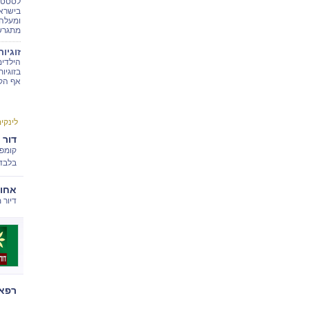
לסטטי
מתגרש
זוגיו
הילדים
בזוגיו
אף הק
לינקי
דור 
קומפל
בלבד
אחוז
דיור מ
רפאל