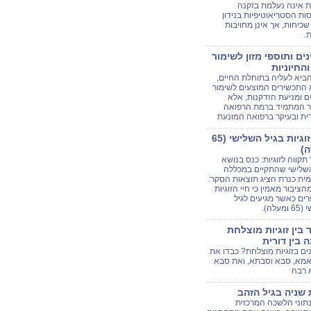
ת אינה נעלמת בזקנה
ות הסטריאוטיפיות בנידון
כיחות, אך אינן מחויבות
.
נים ותוספי מזון לשימור
והחיוניות
ביא לעליה בתוחלת החיים,
 התכשירים המוצעים לשימור
ם ומניעת הזדקנות, אלא
ר המתמיד ברמת הרפואה
ית ובעיקר ברפואה המונעת
סקר זוגיות בגיל השלישי (65
ה)
 תקווה לזוגיות: כנס בנושא
השלישי שהתקיים במכללה
ית כנרת הציג תוצאות הסקר:
54 מהציבור מאמין כי חיי הזוגיות
ם כאשר מגיעים לגיל
מעלה).
בין זוגיות מוצלחת
 בין דורית
נים בזוגיות מוצלחת? כבדו את
אמא, סבא וסבתא, ואת סבא
 רבה
ת שניה בגיל הזהב
נתוני הלשכה המרכזית