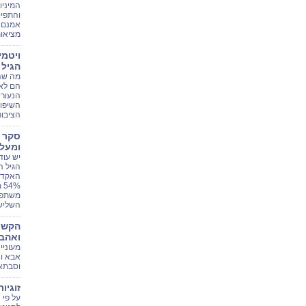
המיניו
והתפיס
אמנם ש
מציאות
ויטמי
הגיל 
מה שה
הם לא
הנעורי
השיפו
הציבור
ומעל
יש עוד
הגיל 
האקדמ
%
משתפרי
השלישי (65 ו
הקשר 
ואהבה
מעוניי
אבא ו
וסבתא
זוגיו
על פי 