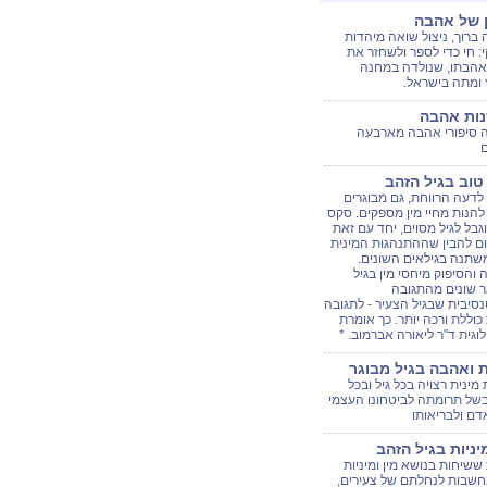
ן של אהבה
 ברוך, ניצול שואה מיהדות
י: חי כדי לספר ולשחזר את
אהבתו, שנולדה במחנה
 ומתה בישראל.
 סיפורי אהבה מארבעה
ם
וב בגיל הזהב
 לדעה הרווחת, גם מבוגרים
 להנות מחיי מין מספקים. סקס
וגבל לגיל מסוים, יחד עם זאת
ם להבין שההתנהגות המינית
שתנה בגילאים השונים.
והסיפוק מיחסי מין בגיל
ר שונים מהתגובה
סיבית שבגיל הצעיר - לתגובה
 כוללת ורכה יותר. כך אומרת
לוגית ד"ר ליאורה אברמוב. *
ת ואהבה בגיל מבוגר
 מינית רצויה בכל גיל ובכל
של תרומתה לביטחונו העצמי
ם ולבריאותו
מיניות בגיל הזהב
ששיחות בנושא מין ומיניות
נחשבות לנחלתם של צעירים,