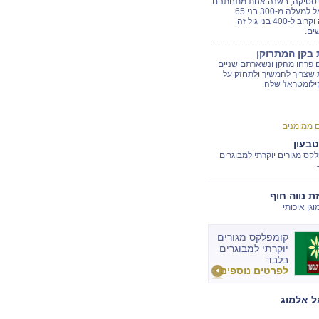
סטיקה, בשנה אחת מתחתנים
בישראל למעלה מ-300 בני 65
ומעלה וקרוב ל-400 בני גיל זה
ים.
ת בקן המתרוקן
 פרחו מהקן ונשארתם שניים
ת שצריך להמשיך ולתחזק על
ילומטראז' שלה
ם ממומנים
טבעון
קס מגורים יוקרתי למבוגרים
ת נווה חוף
וגן איכותי
קומפלקס מגורים
יוקרתי למבוגרים
בלבד
לפרטים נוספים
 אלמוג