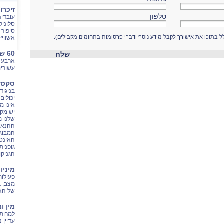
זיכרו
טלפון
עובדיה
סלוניק
סיפור 
לל בתוכו את אישורך לקבל מידע נוסף ודברי פרסומות בתחומים מקבילים).
אשוויץ
60 שנות אהבה
שלח
ארבעה
עשורי
סקס ט
בניגוד
יכולים
אינו מ
יש מקו
שלנו מ
ההנאה 
המבוג
האינטנ
גופנית
הגניקו
מיניו
פעילות
מצב, ב
של האד
מין ו
למרות 
עדיין 