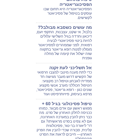
הפסיכוגריאטריה
הפסיכוגריאטריה היא תחום שבו
עוסקים בטיפול של פסיכיאטר
לקשישים.
מה עושים כשסבא מבולבל?
בלבול, אי שקט, עצבנות, התקפי זעם,
דיכאון וחרדה בגיל השלישי עלולים
להיות ביטוי פסיכיאטרי לבעיה
רפואית. לפני שממהרים לפסיכיאטר
מומלץ לפנות רופא גריאטר בתקווה
שזה ישלול את קיומה של מחלה
גופנית
אל תשליכני לעת זקנה
כדי לתת מענה מיטבי למצבו הרפואי
של הקשיש דרוש מעבר מגישה חד
ממדית לאבחון וטיפול רב מקצועי.
הטיפול הכוללני מערב אנשי מקצוע
שונים כגון - רופא גריאטר, פסיכיאטר,
מרפא בעיסוק, פיזיותרפיסט ועוד
טיפול פסיכולוגי בגיל 60 +
מפגש ראשון עם אדם מבוגר, כמוהו
ככניסה לחלק האחרון של סרט. מה
כבר ניתן להבין במערכה האחרונה,
אם לא צפינו בסרט מראשיתו? גם
דר' ליאורה בר-טור, פסיכולוגית
קלינית, סבורה שכדי להבין את הפרק
האחרון— חייבים לראות את הסרט
מההתחלה