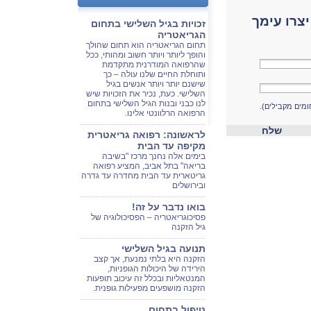
צרו עימך
זכויות בגיל השלישי בתחום
הגריאטריה
תחום הגריאטריה הוא תחום שהולך
והופך ליותר ויותר חשוב ומהותי, ככל
שהרפואה המודרנית מתקדמת
ותוחלת החיים שלנו עולה – כך
שישנם יותר ויותר אנשים בגיל
השלישי. כעת, נכיר את הזכויות שיש
לנו כבני ובנות הגיל השלישי בתחום
ומים מקבילים).
הרפואה הרלוונטי אלינו.
שלח
לראשונה: רפואה גריאטרית
מקיפה עד הבית
בימים אלה נחנך מרכז "בשיבה
בריאה" בתל אביב, המציע רפואה
גריטארית עד הבית מחדרה עד גדרה
ובירושלים
בואו נדבר על זה!
פסיכוגריאטריה – הפסיכולוגיה של
גיל הזקנה
תנועה בגיל השלישי
הזקנה היא בלתי נמנעת, אך קצב
הירידה של היכולות הגופניות,
המנטאליות ובכלל זה עיכוב תופעות
הזקנה מושפעים מפעילות גופנית.
טיפול בתחום