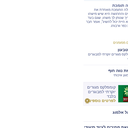
ה תומכת
לה התומכת מאחדת את
ם וההרגשה היא שיש מישהו
ך שנותן לך משהו, שגם בעד
 היית יכול להשיג", אומר חבר
כפר וורבורג.
ם ממומנים
טבעון
קס מגורים יוקרתי למבוגרים
ת נווה חוף
וגן איכותי
קומפלקס מגורים
יוקרתי למבוגרים
בלבד
לפרטים נוספים
 אלמוג
את מחירים לציוד סיעודי