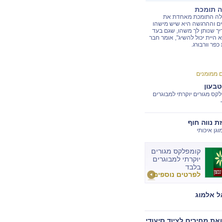
ה תומכת
לה התומכת מאחדת את
ם וההרגשה היא שיש מישהו
ך שנותן לך משהו, שגם בעד
 היית יכול להשיג", אומר חבר
כפר וורבורג.
ם ממומנים
טבעון
קס מגורים יוקרתי למבוגרים
ת נווה חוף
וגן איכותי
קומפלקס מגורים
יוקרתי למבוגרים
בלבד
לפרטים נוספים
 אלמוג
את מחירים לציוד סיעודי