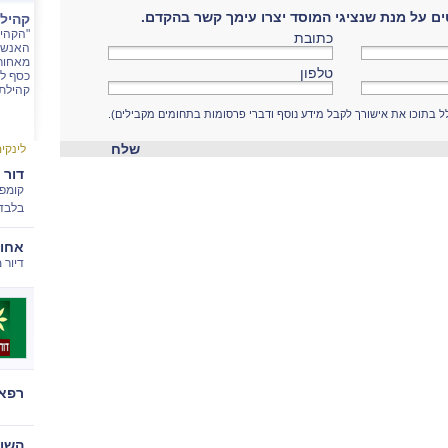
ם על מנת שנציגי המוסד יצרו עימך קשר בהקדם.
קהיל
"הקהי
כתובת
האנשי
מאחורי
טלפון
כסף לא
קהילת 
לל בתוכו את אישורך לקבל מידע נוסף ודברי פרסומות בתחומים מקבילים).
שלח
לינקי
דור 
קומפל
בלבד
אחוז
דיור מ
רפאל
השוו