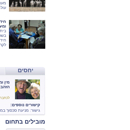
מעו
עולם
ומוצ
יוצא
ומע
בית 
בשכו
חידו
לקרא
יחסים
מין ומ
הזהב
לכתבה
קישורים נוספים:
גישור: מניעת סכסוך ב
מובילים בתחום