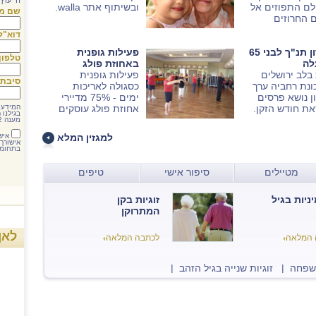
הייעוץ
לם התפוזים אל
ובשיתוף אתר walla.
שם מל
 החרוזים
יא ספר ביכורים
דוא"ל
 דופן ושובה לב.
חידון תנ"ך לבני 65
פעילות גופנית
טלפון
לה
באחוזת פולג
בלב ירושלים
פעילות גופנית
סיבת 
נת רחביה ערך
כסגולה לאריכות
ן נושא פרסים
ימים - 75% מדיירי
ת חודש הזקן.
אחוזת פולג עוסקים
המידע 
בגילנו 
בספורט.
מענה 12 שעות ביממה ללא תשלום.
למגזין המלא
איש
אישורך 
בתחומי
מטיילים
סיפור אישי
טיפים
יניות בגיל
זוגיות בקן
המתרוקן
לאן
 המלאה
לכתבה המלאה
משפחה
|
זוגיות שנייה בגיל הזהב
|