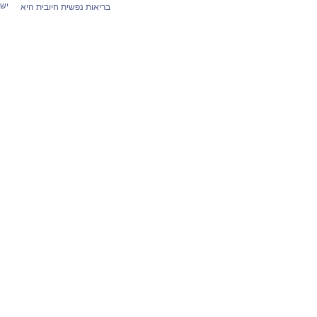
יש 
בריאות נפשית חיובית היא
האתגר שבהזדקנות