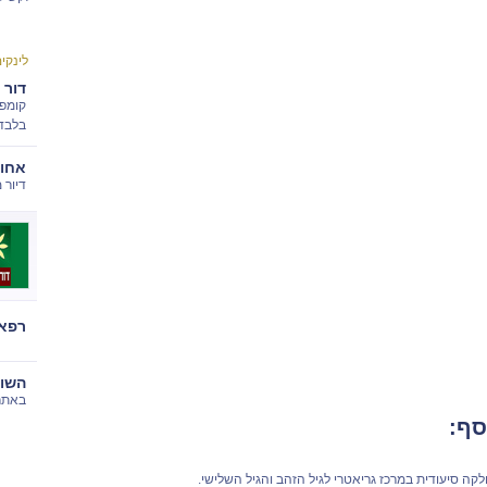
לינקי
דור 
קומפל
בלבד
אחוז
דיור מ
רפאל
השוו
באתר .co.il
סף:
קה סיעודית במרכז גריאטרי לגיל הזהב והגיל השלישי.