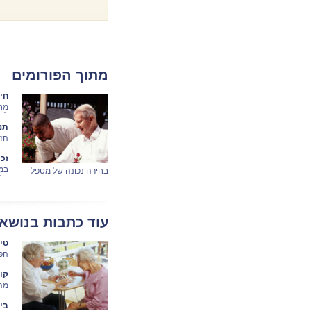
מתוך הפורומים
חי
מח
לדע
תנ
הזק
זה 
זכ
במק
בחירה נכונה של מטפל
על 
סיעודי ושירות סיעודי
עוד כתבות בנושא
טי
הפס
קו
מהו
בפנ
ביט