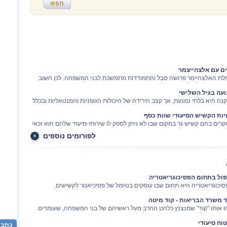
ים עם אלצהייצמר
לת האלצהיימר פרושה סבל והתמודדות מתמשכת לבני המשפחה. לכן חשוב
ת שאתם לא לבד. הקהילה, מוסדות הרפואה ועמותת אלצהיימר יושיטו יד.
ועה בגיל השלישי
נה היא בלתי נמנעת, אך קצב הירידה של היכולות הגופניות והמנטאליות ובכלל
עיכוב תופעות הזקנה מושפעים מפעילות גופנית.
ויות הקשיש הסיעודי שוות כסף
רים בהם קשיש גר במקום שבו לא ניתן לספק לו שירותי-סיעוד שלהם הוא זכאי
פי חוק, ניתן יהיה להמיר את השירותים בכסף.
לפורומים נוספים
פול בתחום הפסיכוגריאטריה
יכוגריאטריה היא תחום שבו עוסקים בטיפול של פסיכיאטר לקשישים.
ד משרד הבריאות - קוד מיטה
 אותו "קוד" שמנצנץ כלהט החרב מעל ראשיהם של בני המשפחה, שעומדים
י הצורך להכניס אחד מיקיריהם למוסד סיעודי?
וח סיעודי
כתבו