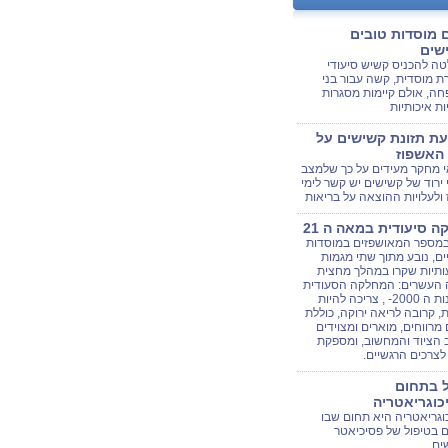
 מוסדות טובים
שים
ה להכניס קשיש סיעודי
ת מוסדית, קשה עבור בני
ה, אולם קיימות מסגרות
ות איכותיות
ת תזונת קשישים על
האשפוז
 מחקר מעידים על כך שלמצב
 ירוד של קשישים יש קשר לימי
ולעלויות ההוצאה על בריאות
 סיעודית במאה ה 21
 במספר המאושפזים במוסדות
ים, נובע מתוך שתי מגמות
תיות שקרו במהלך מחצית
העשרים: המחלקה הסעודית
של שנות ה 2000- , צריכה להיות
, קרובה לריאה ירוקה, כוללת
מרווחים, מוארים ומצוידים
 הציוד והמחשוב, ומספקת
לצרכים הרגשיים.
ל בתחום
כוגריאטריה
וגריאטריה היא תחום שבו
ם בטיפול של פסיכיאטר
ים.