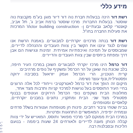
מידע כללי
רשת דור
הינה בבעלות חברת נוה דור דיור מוגן בע"מ מקבוצת נוה
שוסטר. בבעלות החברות: מרכז שוסטר ברמת אביב ג', תל אביב,
קאנטרי קלאב גבעתיים ן- Victor building construction המרכזת
את פעילות החברה בחו"ל.
רשת דור
בנתה מרכזים יוקרתיים למבוגרים. באמנת הרשת אנו
שמים לנגד עיננו את הקשר בין צוות העובדים וההנהלה לדיירים,
שמבוססים על תמיכה ואיכפתיות אמיתית. זמינות ונגישות הם אבן
דרך ומפתח ביחסים שבין צוות העובדים והדיירים.
דור כרמל
הינו מרכז יוקרתי למבוגרים השוכן במרכז העיר חיפה,
בלב שכונת נוה שאנן על הר הכרמל ומשקיף על נופים מרהיבים:
קרית הטכניון, הרי הכרמל ועמק יזראעל בסביבה ירוקה
ופסטורלית,ונוף עוצר נשימה.
מיקום זה הופך את דור כרמל לאטרקטיבי וייחודי לכל אלה הרוצים
בחיי העיר התוססים בעל נגישות למרכזי קניות ותרבות מצד אחד,
מחלונות הבית נשקפים נופי הכרמל הירוקים ועוטפים בבנוף
פסטורלי מצד שני. הבית ומתקניו, נתונים במבנים יוקרתיים,
קלאסיים ומטופחים.
בבית שטחי ציבור רחבים, פינות חן מטופחות ועטורות בשלל פרחים
וצמחיה יפיפיה, המאפשרים התרגעות ופרטיות.
במרכז הבית ממוקם לובי מרכזי מפואר ותוסס, המאוייש על ידי צוות
קבלה הנותן מענה לדיירים ולאורחים 24 שעות ביממה - בנועם
* ב
הליכות ובסבלנות רבה.
לאת
יתכ
הפר