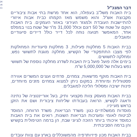
אנו
או 
דבר המנכ"ל
במק
בית האבות משל"ב בעפולה, הוא אחד מרשת בתי אבות ציבוריים
מקבוצת אש"ל. והוא משמש מאז הקמתו כבית אבות איזורי
להתיישבות העובדת ולמגזר העירוני באזור העמקים. בית האבות
הוקם על שטח של 50 דונם וכולל 31,000 מ"ר של שטח בנוי במפלס
אחד, המאפשר תנועה נוחה לכל דייר כולל דיירים סיעודיים
ומוגבלים.
בבית האבות 5 מחלקות פעילות, 3 מחלקות סיעודיות המחולקות
לפי מצבו התתפקודי של הקשיש, מחלקה מוגנת לתשושי נפש,
ומחלקה לתשושים.
בימים אלה פועל פועל בית האבות לשדרג מחלקה נוספת של תשושי
נפש בעלות של 5,000,000 ש"ח.
בית האבות מוקף מדשאות, צמחים, פרחים ועצים המשרים אווירה
פסטורלית ומיוחדת. במקום ניתן למצוא צמחים מזנים מיוחדים,
פינות ישיבה ומסלולי הליכה למוגבלים.
בבית האבות מועסק צוות מקצועי ותיק, בעל אוריינטציה של נתינה
ודאגה לקשיש, הרואה בעבודתו שליחות ציבורית ושם את הזקן
בראש מעייניו.
מוסדות ממשלתיים כגון: משרד הבריאות, משרד הרווחה, המוסד
לביטוח לאומי ומערכות הבריאות השונות, רואים את בית האבות
כמוסד איכותי ביותר הזוכה לציוני שבח, הן ברמה הטיפולית בקשיש
והן ברמה הסביבתית.
בבית האבות מכון פיזיותרפיה מהמשוכללים בארץ עם צוות עובדים