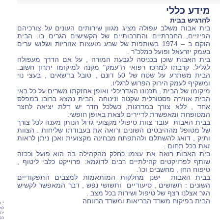
מידע כללי
להרגיש בבית
בית אבות משלב עפולה מציג מגוון שירותים העונים על צורכיהם
הפיזיים, החברתיים והתרבותיים של הקשישים הגרים בו. הבית
הוקם ב – 1974 בשותפות של שבע מועצות אזוריות ושלוש ערים
בעמק יזרעאל ופועל כמלכ"ר .
בית האבות שוכן בכניסה לגבעת המורה , על אם הדרך מעפולה
לגליל. קרבתו למרכז רפואי ה"עמק" מקנה למיקומו יתרון חשוב.
הבית משתרע על שטח של 50 דונם , טובל בדשאים , בעצי נוי
ומשקיף לעמק הירוק הפרוש לרגליו.
מיקומו של הבית , תכנונו האדריכלי ואופן אחזקתו משרים על כל באי
הבית אווירה פסטורלית שקטה ונינוחה .הבית נמצא ברובו במפלס
אחד , ללא צורך במדרגות, כשלכל חדר יש דלת יציאה לחצר
המטופחת ומאפשרת לדיירים לצאת באופן חופשי.
בבית האבות עובד צוות טיפולי מקצועי גדול הנותן מענה לכל צורך
של מטופל מההיבטים השונים ורואה את בעבודתו שליחות . הצוות
ותיק , דואג להשתלם ולהתפתח מבחינה מקצועית ואכן ניתן לראות
זאת בכל תחום .
בית האבות רואה את עצמו כחלק מהקהילה בה הוא פועל וככזה
שותף לפרויקטים קהילתיים רבים לדוגמא: פרוייקט כלבי ליטוף ,
טיפוח החן , מחשבים וכו'.
בבית האבות ישנן מחלקות המותאמות למצבים התפקודיים
השונים : תשושים , סיעודיים ותשושי נפש , דבר המאפשר לקשיש
הגר אצלנו רצף של טיפול ושירות בכל מצב .
הבית בפיקוח משרד הבריאות ומשרד הרווחה
* ב
לאת
יתכ
הפר