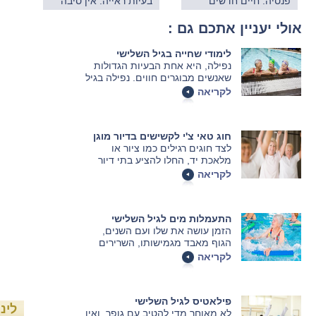
פנסיה: חיים חדשים
בעיות ראייה: אין סיבה
להפסיק לקרוא
אולי יעניין אתכם גם :
לימודי שחייה בגיל השלישי
נפילה, היא אחת הבעיות הגדולות
שאנשים מבוגרים חווים. נפילה בגיל
מבוגר יכולה להשפיע על פגיעות
לקריאה
נוספות ומסוכנות. חוקרים סבורים
שפעילות גופנית קבועה עשויה
לצמצם את הסיכון של מבוגרים
חוג טאי צ'י לקשישים בדיור מוגן
ליפול ולהיפגע.
לצד חוגים רגילים כמו ציור או
מלאכת יד, החלו להציע בתי דיור
מוגן גם חוגים נוספים שמתאימים
לקריאה
לקשישים. אחד החוגים הללו נקרא
חוג טאי צ'י. בשורות הבאות נבין מה
זה אומר, למי זה מתאים ומהן
התעמלות מים לגיל השלישי
התועלות.
הזמן עושה את שלו ועם השנים,
הגוף מאבד מגמישותו, השרירים
כואבים יותר ותוך פרק זמן קצר יותר.
לקריאה
מנגד, יש חשיבות רבה להתעמלות
בגיל מבוגר על מנת לשמור על טווח
תנועה רחב, כושר ואיזון.
פילאטיס לגיל השלישי
לינ
לא מאוחר מדי להטיב עם גופך, ואין