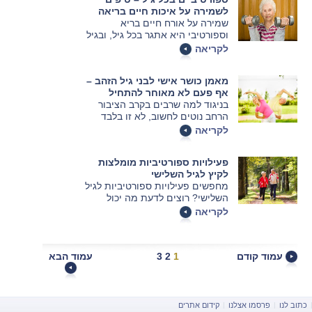
לשמור על סרגל מאמצים ולהבטיח
לשמירה על איכות חיים בריאה
ביצועים גבוהים
שמירה על אורח חיים בריא
וספורטיבי היא אתגר בכל גיל, ובגיל
הזהב על אחת כמה וכמה. עם זאת,
לקריאה
לא רק שלא מדובר במשימה בלתי
אפשרית – מדובר במשימה אפשרית
מאמן כושר אישי לבני גיל הזהב –
וחשובה.
אף פעם לא מאוחר להתחיל
בניגוד למה שרבים בקרב הציבור
הרחב נוטים לחשוב, לא זו בלבד
שגיל הזהב אינו מהווה תירוץ להזניח
לקריאה
את הכושר הגופני, אלא שהכניסה
לגיל הזהב מהווה סיבה טובה מספיק
פעילויות ספורטיביות מומלצות
להתחיל לעסוק בכושר גופני, גם אם
לקיץ לגיל השלישי
לפני כן המתאמן מעולם לא התנסה
מחפשים פעילויות ספורטיביות לגיל
בתחום.
השלישי? רוצים לדעת מה יכול
להתאים להם ולפי מה כדאי
לקריאה
להחליט? כנסו לכתבה ותוכלו לראות
עם מי מומלץ להתייעץ כדי
שהבחירה תהיה נכונה
עמוד קודם
1
2
3
עמוד הבא
כתוב לנו
|
פרסמו אצלנו
|
קידום אתרים