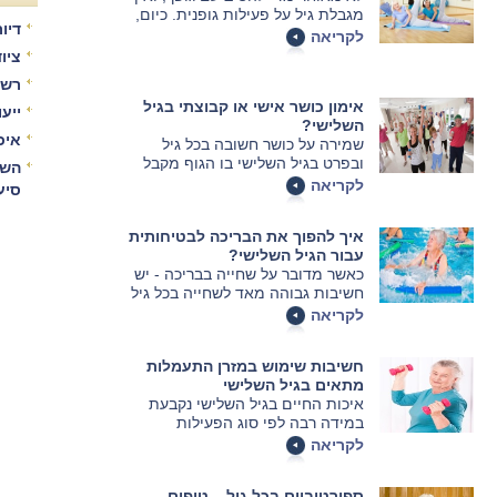
מגבלת גיל על פעילות גופנית. כיום,
דיור
קוראת הרפואה לאוכלוסיית הגיל
לקריאה
השלישי לעסוק בפעילות גופנית
ציו
מתונה ומציגה את שיטת הפילאטיס
רשו
כאידיאלית עבור המבוגרים.
אימון כושר אישי או קבוצתי בגיל
ייע
השלישי?
איכ
שמירה על כושר חשובה בכל גיל
ובפרט בגיל השלישי בו הגוף מקבל
השו
צורה אחרת ועל מנת לשמור עליו לא
לקריאה
סיע
רק אכילה חשובה אלא גם כושר גופני
אך חשוב מאוד בשל הגיל לעשות
איך להפוך את הבריכה לבטיחותית
זאת ללא פגיעה במערכות אחרות
עבור הגיל השלישי?
בגוף.
כאשר מדובר על שחייה בבריכה - יש
חשיבות גבוהה מאד לשחייה בכל גיל
ובפרט בגיל השלישי ואנשים
לקריאה
מבוגרים רבים אכן ממשיכים
בפעולה זו ולא זונחים אותה.
חשיבות שימוש במזרן התעמלות
מתאים בגיל השלישי
איכות החיים בגיל השלישי נקבעת
במידה רבה לפי סוג הפעילות
הגופנית שמבוצעת על ידי גברים
לקריאה
ונשים. את הפעילות כדאי לערוך על
מזרון מתאים כדי למנוע נזקים,
ספורטיביים בכל גיל – טיפים